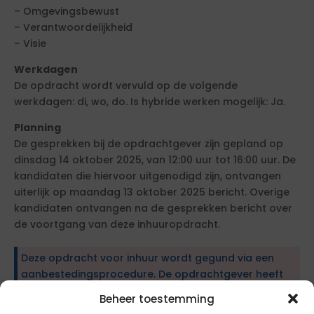
– Omgevingsbewust
– Verantwoordelijkheid
– Visie
Werkdagen
De opdracht wordt vervuld op de volgende
werkdagen: di, wo, do. Is hybride werken mogelijk: Ja.
Planning
De gesprekken bij de opdrachtgever zijn gepland op
dinsdag 14 oktober 2025, van 12:00 uur tot 16:00 uur. De
kandidaten die hiervoor uitgenodigd zijn, ontvangen
uiterlijk op maandag 13 oktober 2025 bericht. Overige
kandidaten ontvangen na de gesprekken bericht over
de voortgang van deze inhuuropdracht.
Deze opdracht voor inhuur wordt gegund via een
aanbestedingsprocedure. De opdrachtgever heeft
specifieke eisen en wensen geformuleerd. Om in
Beheer toestemming
aanmerking te komen, dien je te voldoen aan de