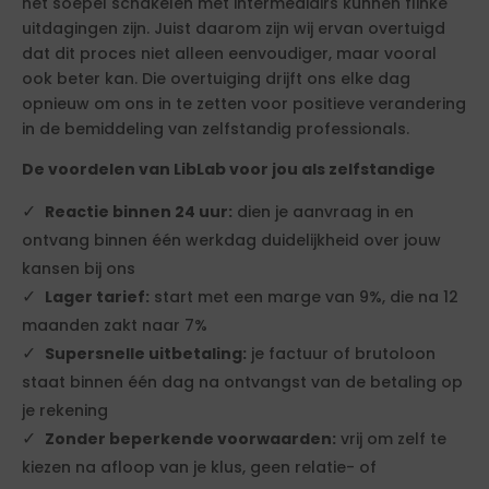
het soepel schakelen met intermediairs kunnen flinke
uitdagingen zijn. Juist daarom zijn wij ervan overtuigd
dat dit proces niet alleen eenvoudiger, maar vooral
ook beter kan. Die overtuiging drijft ons elke dag
opnieuw om ons in te zetten voor positieve verandering
in de bemiddeling van zelfstandig professionals.
De voordelen van LibLab voor jou als zelfstandige
Reactie binnen 24 uur:
dien je aanvraag in en
ontvang binnen één werkdag duidelijkheid over jouw
kansen bij ons
Lager tarief:
start met een marge van 9%, die na 12
maanden zakt naar 7%
Supersnelle uitbetaling:
je factuur of brutoloon
staat binnen één dag na ontvangst van de betaling op
je rekening
Zonder beperkende voorwaarden:
vrij om zelf te
kiezen na afloop van je klus, geen relatie- of