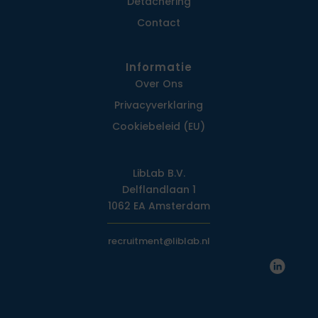
Detachering
Contact
Informatie
Over Ons
Privacy­verklaring
Cookiebeleid (EU)
LibLab B.V.
Delflandlaan 1
1062 EA Amsterdam
recruitment@liblab.nl