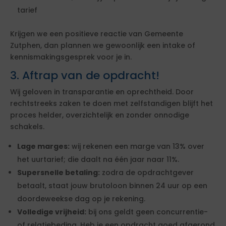
tarief
Krijgen we een positieve reactie van Gemeente
Zutphen, dan plannen we gewoonlijk een intake of
kennismakingsgesprek voor je in.
3. Aftrap van de opdracht!
Wij geloven in transparantie en oprechtheid. Door
rechtstreeks zaken te doen met zelfstandigen blijft het
proces helder, overzichtelijk en zonder onnodige
schakels.
Lage marges:
wij rekenen een marge van 13% over
het uurtarief; die daalt na één jaar naar 11%.
Supersnelle betaling:
zodra de opdrachtgever
betaalt, staat jouw brutoloon binnen 24 uur op een
doordeweekse dag op je rekening.
Volledige vrijheid:
bij ons geldt geen concurrentie-
of relatiebeding. Heb je een opdracht goed afgerond