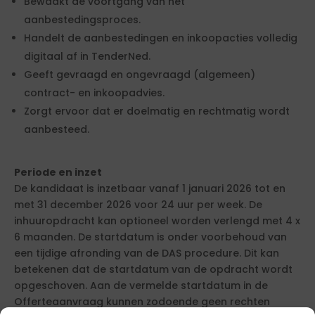
Bewaakt de voortgang van het
aanbestedingsproces.
Handelt de aanbestedingen en inkoopacties volledig
digitaal af in TenderNed.
Geeft gevraagd en ongevraagd (algemeen)
contract- en inkoopadvies.
Zorgt ervoor dat er doelmatig en rechtmatig wordt
aanbesteed.
Periode en inzet
De kandidaat is inzetbaar vanaf 1 januari 2026 tot en
met 31 december 2026 voor 24 uur per week. De
inhuuropdracht kan optioneel worden verlengd met 4 x
6 maanden. De startdatum is onder voorbehoud van
een tijdige afronding van de DAS procedure. Dit kan
betekenen dat de startdatum van de opdracht wordt
opgeschoven. Aan de vermelde startdatum in de
Offerteaanvraag kunnen zodoende geen rechten