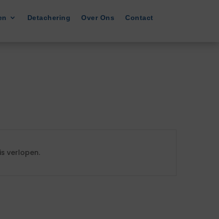
en
Detachering
Over Ons
Contact
s verlopen.