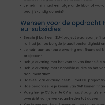
Je hebt minimaal een afgeronde hbo- of wo-opl
bedrijfskundig domein?
Wensen voor de opdracht F
eu-subsidies
Beschrijf kort een (EU-)project waarvoor je fin
rol had je, hoe borgde je auditbestendigheid e
Je hebt aantoonbare ervaring met financieel b
projecten?
Heb je ervaring met het voeren van financiële p
Heb je ervaring met financiële audits en het v
documentatie?
Hoeveel jaar ervaring heeft u met EU-projectfinan
Hoe beoordeel je je kennis van SAP binnen finan
Voeg hier je CV toe. Je CV is max 3 pagina's enk
overzicht van je werkzaamheden tot dusver.
Kun je een voorbeeld geven van een situatie waar