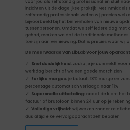
voor jou als zelfstandig professional en sluit n
inzichten uit de dagelijkse praktijk. Met inmiddels 
zelfstandig professionals weten wij precies welk
bijvoorbeeld bij het binnenhalen van nieuwe op
tussenpersonen. Omdat we zelf iedere dag met d
gehad, merken we dat de traditionele methodes ni
toe zijn aan vernieuwing. Dát is precies waar wij o
De meerwaarde van LibLab voor jouw opdrach
Snel duidelijkheid:
zodra je je aanmeldt voor
werkdag bericht of we een goede match zien
Eerlijke marges:
je betaalt 13% marge en vana
percentage automatisch verlaagd naar 11%
Supersnelle uitbetaling:
nadat de klant het b
factuur of brutoloon binnen 24 uur op je rekenin
Volledige vrijheid:
wij werken zonder relatiebe
dus altijd elke vervolgopdracht zelf bepalen