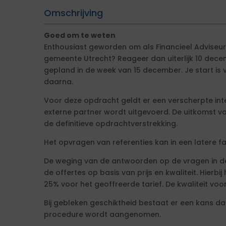
Omschrijving
Goed om te weten
Enthousiast geworden om als Financieel Adviseur
gemeente Utrecht? Reageer dan uiterlijk 10 dece
gepland in de week van 15 december. Je start is v
daarna.
Voor deze opdracht geldt er een verscherpte int
externe partner wordt uitgevoerd. De uitkomst v
de definitieve opdrachtverstrekking.
Het opvragen van referenties kan in een latere f
De weging van de antwoorden op de vragen in d
de offertes op basis van prijs en kwaliteit. Hierb
25% voor het geoffreerde tarief. De kwaliteit voo
Bij gebleken geschiktheid bestaat er een kans da
procedure wordt aangenomen.