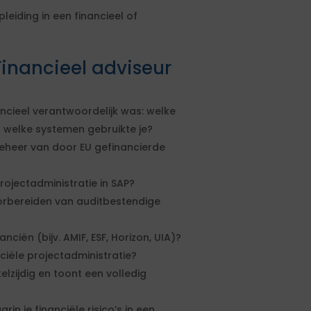
eiding in een financieel of
inancieel adviseur
ancieel verantwoordelijk was: welke
n welke systemen gebruikte je?
eheer van door EU gefinancierde
rojectadministratie in SAP?
oorbereiden van auditbestendige
ciën (bijv. AMIF, ESF, Horizon, UIA)?
ciële projectadministratie?
elzijdig en toont een volledig
in je financiële risico’s in een