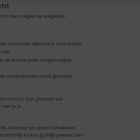
cht
echt? Dan volgen de volgende
een motivatie, diploma's, referenties
ervan
rte op waarin jouw toegevoegde
e marktsituatie, maar jij beslist
te Utrecht, dan plannen we
met je in.
tie. Doordat we direct schakelen
htelijk en kun jij altijd precies zien