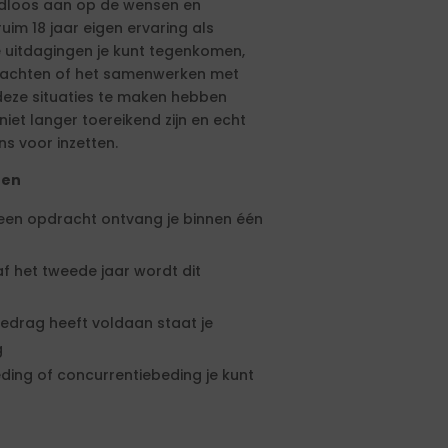
aadloos aan op de wensen en
ruim 18 jaar eigen ervaring als
e uitdagingen je kunt tegenkomen,
drachten of het samenwerken met
eze situaties te maken hebben
et langer toereikend zijn en echt
ns voor inzetten.
ten
 een opdracht ontvang je binnen één
f het tweede jaar wordt dit
edrag heeft voldaan staat je
g
ding of concurrentiebeding je kunt