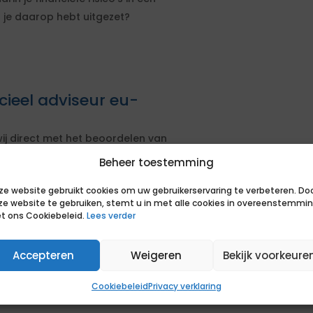
s je daarop hebt uitgezet?
cieel adviseur eu-
ij direct met het beoordelen van
Beheer toestemming
ij de opdracht
ze website gebruikt cookies om uw gebruikerservaring te verbeteren. Do
sen van de opdrachtgever
ze website te gebruiken, stemt u in met alle cookies in overeenstemmi
t ons Cookiebeleid.
Lees verder
actuele markt om je positie te
Accepteren
Weigeren
Bekijk voorkeure
uccesvolle bemiddeling. Je hoort op
s van een match en of we samen het
Cookiebeleid
Privacy verklaring