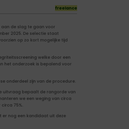
freelance
 aan de slag te gaan voor
mber 2025. De selectie staat
oorzien op zo kort mogelijke tijd
egriteitsscreening welke door een
an het onderzoek is bepalend voor
ase onderdeel zijn van de procedure.
e uitvraag bepaalt de rangorde van
ij hanteren we een weging van circa
r circa 75%.
t er nog een kandidaat uit deze