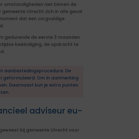
r omstandigheden niet binnen de
gemeente Utrecht zich in alle geval
t moment dat een zorgvuldige
d.
 om gedurende de eerste 3 maanden
ntijdse beëindiging, de opdracht te
d.
en aanbestedingsprocedure. De
en geformuleerd. Om in aanmerking
sen. Daarnaast kun je extra punten
sen.
ancieel adviseur eu-
 geweest bij gemeente Utrecht voor