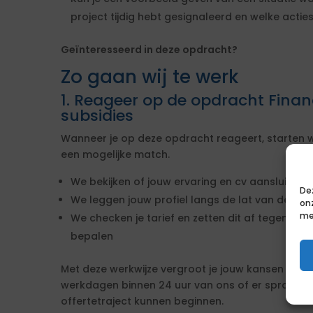
project tijdig hebt gesignaleerd en welke actie
Geïnteresseerd in deze opdracht?
Zo gaan wij te werk
1. Reageer op de opdracht Finan
subsidies
Wanneer je op deze opdracht reageert, starten w
een mogelijke match.
We bekijken of jouw ervaring en cv aansluiten b
De
We leggen jouw profiel langs de lat van de ei
on
me
We checken je tarief en zetten dit af tegen de 
bepalen
Met deze werkwijze vergroot je jouw kansen op s
werkdagen binnen 24 uur van ons of er sprake i
offertetraject kunnen beginnen.