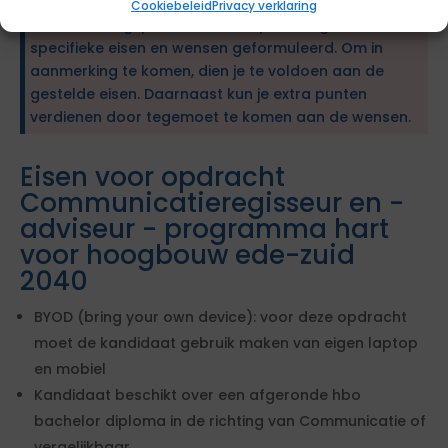
Deze opdracht voor inhuur wordt gegund via een
Cookiebeleid
Privacy verklaring
aanbestedingsprocedure. De opdrachtgever heeft
specifieke eisen en wensen geformuleerd. Om in
aanmerking te komen, dien je te voldoen aan de
gestelde eisen. Daarnaast kun je extra punten
verdienen door tegemoet te komen aan de wensen.
Eisen voor opdracht
Communicatieregisseur en -
adviseur - programma hart
voor hoogbouw ede-zuid
2040
BYOD (bring your own device): voor deze opdracht
moet de kandidaat gebruik maken van eigen laptop
en mobiel
Kandidaat beschikt over een afgeronde hbo
bachelor diploma in de richting van Communicatie of
vergelijkbaar