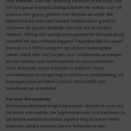
vele smaken. Van het levendig centrum in de stad Ede
tot het gevarieerde buitengebied en de natuur van de
Veluwe. Een groot gebied met dorpen en stad. We
kijken hoe we inwoners verder helpen door goed te
luisteren. En geven duidelijk aan wat we te bieden
hebben. Wist je dat we bij onze gemeente de nadruk op
voedsel en gezondheid leggen? Tegelijkertijd focussen
we met zo’n 1000 collega’s op andere belangrijke
zaken. Denk aan het zorgen voor voldoende woningen
en het werken aan leefbaarheid en duurzaamheid.
Voor iedereen, want iedereen is welkom. Onze
samenleving en omgeving is continu in ontwikkeling, wij
bewegen mee en kijken vooruit. Dat maakt ons
wendbaar en weerbaar.
Partner Woonstede
Bestaanszekerheid begint bij wonen. Wonen is voor ons
de basis van welzijn; de legitimatie voor ons bestaan. In
de ideale wereld waaraan wij elke dag bouwen heeft
iedereen gelijke kansen, woont iedereen in een