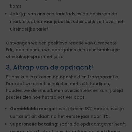
komt
Je krijgt van ons een tariefadvies op basis van de
marktsituatie, maar jij beslist uiteindelijk zelf over het
uiteindelijke tarief
Ontvangen we een positieve reactie van Gemeente
Ede, dan plannen we doorgaans een kennismakings-
of intakegesprek met je in.
3. Aftrap van de opdracht!
Bij ons kun je rekenen op openheid en transparantie.
Doordat we direct schakelen met zelfstandigen,
houden we de inhuurketen overzichtelijk en kun jij altijd
precies zien hoe het traject verloopt.
Gemiddelde marges:
we rekenen 13% marge over je
uurtarief; dit daalt na het eerste jaar naar 11%.
Supersnelle betaling:
zodra de opdrachtgever heeft
overgemaakt, staat jouw brutoloon op werkdagen