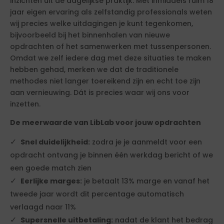
inzichten uit de dagelijkse praktijk. Met inmiddels ruim 18
jaar eigen ervaring als zelfstandig professionals weten
wij precies welke uitdagingen je kunt tegenkomen,
bijvoorbeeld bij het binnenhalen van nieuwe
opdrachten of het samenwerken met tussenpersonen.
Omdat we zelf iedere dag met deze situaties te maken
hebben gehad, merken we dat de traditionele
methodes niet langer toereikend zijn en echt toe zijn
aan vernieuwing. Dát is precies waar wij ons voor
inzetten.
De meerwaarde van LibLab voor jouw opdrachten
Snel duidelijkheid:
zodra je je aanmeldt voor een
opdracht ontvang je binnen één werkdag bericht of we
een goede match zien
Eerlijke marges:
je betaalt 13% marge en vanaf het
tweede jaar wordt dit percentage automatisch
verlaagd naar 11%
Supersnelle uitbetaling:
nadat de klant het bedrag