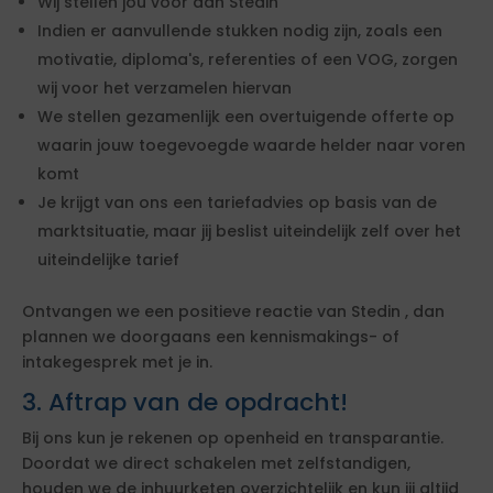
Wij stellen jou voor aan Stedin
Indien er aanvullende stukken nodig zijn, zoals een
motivatie, diploma's, referenties of een VOG, zorgen
wij voor het verzamelen hiervan
We stellen gezamenlijk een overtuigende offerte op
waarin jouw toegevoegde waarde helder naar voren
komt
Je krijgt van ons een tariefadvies op basis van de
marktsituatie, maar jij beslist uiteindelijk zelf over het
uiteindelijke tarief
Ontvangen we een positieve reactie van Stedin , dan
plannen we doorgaans een kennismakings- of
intakegesprek met je in.
3. Aftrap van de opdracht!
Bij ons kun je rekenen op openheid en transparantie.
Doordat we direct schakelen met zelfstandigen,
houden we de inhuurketen overzichtelijk en kun jij altijd