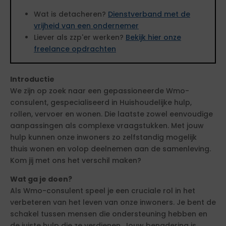
Wat is detacheren?
Dienstverband met de
vrijheid van een ondernemer
Liever als zzp'er werken?
Bekijk hier onze
freelance opdrachten
Introductie
We zijn op zoek naar een gepassioneerde Wmo-
consulent, gespecialiseerd in Huishoudelijke hulp,
rollen, vervoer en wonen. Die laatste zowel eenvoudige
aanpassingen als complexe vraagstukken. Met jouw
hulp kunnen onze inwoners zo zelfstandig mogelijk
thuis wonen en volop deelnemen aan de samenleving.
Kom jij met ons het verschil maken?
Wat ga je doen?
Als Wmo-consulent speel je een cruciale rol in het
verbeteren van het leven van onze inwoners. Je bent de
schakel tussen mensen die ondersteuning hebben en
de juiste hulp die ze verdienen. Jouw benadering is