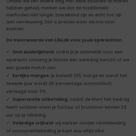
Omdat we zelf iedere dag met deze situaties te maken
hebben gehad, merken we dat de traditionele
methodes niet langer toereikend zijn en echt toe zijn
aan vernieuwing. Dát is precies waar wij ons voor
inzetten.
De meerwaarde van LibLab voor jouw opdrachten
Snel duidelijkheid:
zodra je je aanmeldt voor een
opdracht ontvang je binnen één werkdag bericht of we
een goede match zien
Eerlijke marges:
je betaalt 13% marge en vanaf het
tweede jaar wordt dit percentage automatisch
verlaagd naar 11%
Supersnelle uitbetaling:
nadat de klant het bedrag
heeft voldaan staat je factuur of brutoloon binnen 24
uur op je rekening
Volledige vrijheid:
wij werken zonder relatiebeding
of concurrentiebeding je kunt dus altijd elke