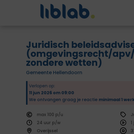
Juridisch beleidsadvis
(omgevingsrecht/apv/
zondere wetten)
Gemeente Hellendoorn
Verlopen op:
11 jun 2026 om 09:00
We ontvangen graag je reactie
minimaal 1 wer
100
J
24
1
Overijssel
3