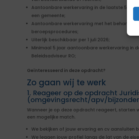
Aantoonbare werkervaring in de laatste 5 jaar 
een gemeente;
Aantoonbare werkervaring met het behandele
beroepsprocedures;
Uiterlijk beschikbaar per 1 juli 2026;
Minimaal 5 jaar aantoonbare werkervaring in de
Beleidsadviseur RO;
Geïnteresseerd in deze opdracht?
Zo gaan wij te werk
1. Reageer op de opdracht Jurid
(omgevingsrecht/apv/bijzonder
Wanneer je op deze opdracht reageert, starten w
een mogelijke match.
We bekijken of jouw ervaring en cv aansluiten b
We leggen jouw profiel langs de lat van de ei