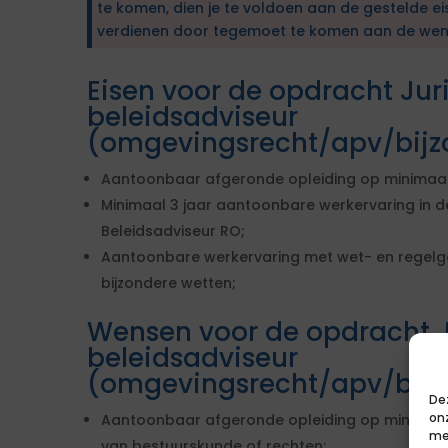
te komen, dien je te voldoen aan de gestelde ei
verdienen door tegemoet te komen aan de wen
Eisen voor de opdracht Jur
beleidsadviseur
(omgevingsrecht/apv/bijz
Aantoonbaar afgeronde opleiding op minimaal
Minimaal 3 jaar aantoonbare werkervaring in de
Beleidsadviseur RO;
Aantoonbare werkervaring met wet- en regelg
bijzondere wetten;
Wensen voor de opdracht J
beleidsadviseur
(omgevingsrecht/apv/bijz
De
on
Aantoonbaar afgeronde opleiding op minimaal 
me
van bestuurskunde of rechten;