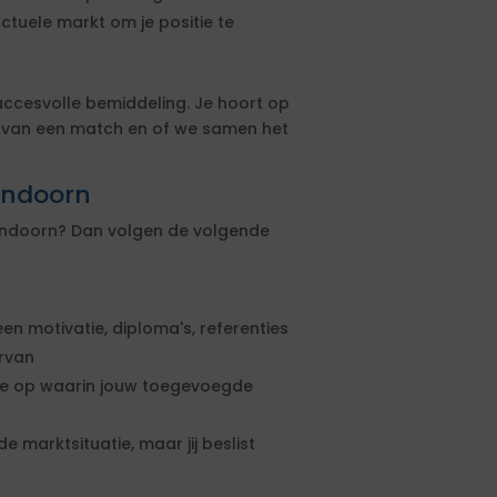
actuele markt om je positie te
uccesvolle bemiddeling. Je hoort op
s van een match en of we samen het
lendoorn
lendoorn? Dan volgen de volgende
een motivatie, diploma's, referenties
ervan
rte op waarin jouw toegevoegde
e marktsituatie, maar jij beslist