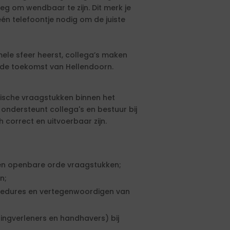
oeg om wendbaar te zijn. Dit merk je
r één telefoontje nodig om de juiste
mele sfeer heerst, collega’s maken
 de toekomst van Hellendoorn.
ridische vraagstukken binnen het
ondersteunt collega's en bestuur bij
 correct en uitvoerbaar zijn.
en openbare orde vraagstukken;
n;
edures en vertegenwoordigen van
ingverleners en handhavers) bij