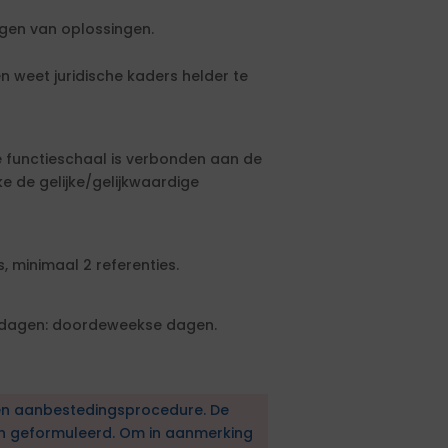
agen van oplossingen.
en weet juridische kaders helder te
ze functieschaal is verbonden aan de
 de gelijke/gelijkwaardige
, minimaal 2 referenties.
kdagen: doordeweekse dagen.
en aanbestedingsprocedure. De
en geformuleerd. Om in aanmerking