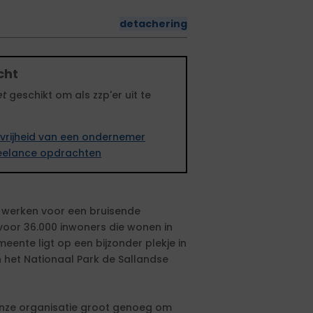
detachering
cht
et
geschikt om als zzp'er uit te
vrijheid van een ondernemer
freelance opdrachten
 werken voor een bruisende
voor 36.000 inwoners die wonen in
ente ligt op een bijzonder plekje in
n het Nationaal Park de Sallandse
 onze organisatie groot genoeg om