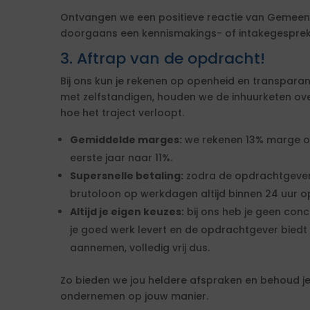
Ontvangen we een positieve reactie van Gemeen
doorgaans een kennismakings- of intakegesprek 
3. Aftrap van de opdracht!
Bij ons kun je rekenen op openheid en transparan
met zelfstandigen, houden we de inhuurketen overzic
hoe het traject verloopt.
Gemiddelde marges:
we rekenen 13% marge over
eerste jaar naar 11%.
Supersnelle betaling:
zodra de opdrachtgever
brutoloon op werkdagen altijd binnen 24 uur op
Altijd je eigen keuzes:
bij ons heb je geen conc
je goed werk levert en de opdrachtgever biedt 
aannemen, volledig vrij dus.
Zo bieden we jou heldere afspraken en behoud je 
ondernemen op jouw manier.