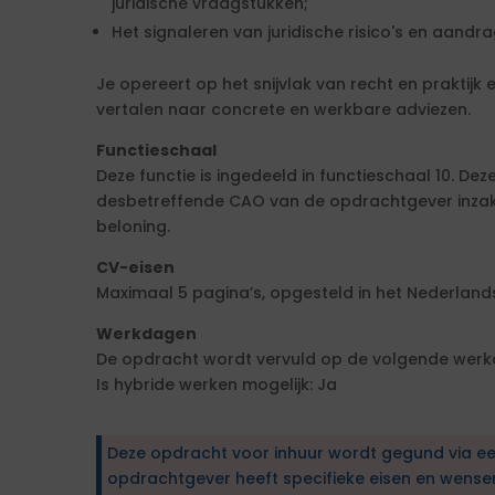
juridische vraagstukken;
Het signaleren van juridische risico's en aandr
Je opereert op het snijvlak van recht en praktijk 
vertalen naar concrete en werkbare adviezen.
Functieschaal
Deze functie is ingedeeld in functieschaal 10. De
desbetreffende CAO van de opdrachtgever inzake
beloning.
CV-eisen
Maximaal 5 pagina’s, opgesteld in het Nederlands
Werkdagen
De opdracht wordt vervuld op de volgende wer
Is hybride werken mogelijk: Ja
Deze opdracht voor inhuur wordt gegund via e
opdrachtgever heeft specifieke eisen en wens