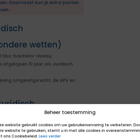
sen. Daarnaast kun je extra punten
sen.
idisch
ondere wetten)
 hbo-bachelor niveau;
 afgelopen 10 jaar als Juridisch
eving omgevingsrecht, de APV en
uridisch
Beheer toestemming
ondere wetten)
ze website gebruikt cookies om uw gebruikerservaring te verbeteren. Do
ze website te gebruiken, stemt u in met alle cookies in overeenstemmi
hbo-bachelor niveau in de richting
t ons Cookiebeleid.
Lees verder