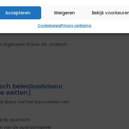
als Juridisch beleidsadviseur binnen
Accepteren
Weigeren
Bekijk voorkeure
n van bezwaar- en
Cookiebeleid
Privacy verklaring
 afgelopen 10 jaar als Juridisch
isch beleidsadviseur
e wetten)
ij direct met het beoordelen van
ij de opdracht
sen van de opdrachtgever