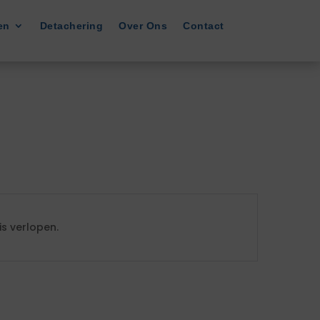
en
Detachering
Over Ons
Contact
s verlopen.