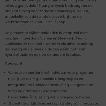
Het is de bedoeling dat de ondersteuning voor JZ en
Inkoop gemiddeld 16 uur per week bedraagt en de
ondersteuning voor team Samenleving 8-24 uur,
afhankelijk van de ruimte die overblijft na de
werkzaamheden voor JZ en Inkoop.
De gemeente Vijfheerenlanden is verspreid over
locaties in Leerdam, Vianen en Meerkerk. Team
Juridische Zaken heeft Leerdam als uitvalsbasis op
maandag en de overige dagen werkt het team
hybride/thuis en ook op de andere locaties.
Opdracht
We zoeken een Juridisch adviseur voor projecten
HSDI (Huisvesting, Speciale Doelgroepen en
Integratie) en Gebiedsontwikkeling, Jeugdwet en
Wmo en daarnaast voorkomende
beoordeling/advisering van collegevoorstellen.
Jij bent de juridisch expert op strategisch niveau voor