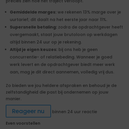
precies zien hoe het traject verloopt.
Gemiddelde marges:
we rekenen 13% marge over je
uurtarief; dit daalt na het eerste jaar naar 11%.
Supersnelle betaling:
zodra de opdrachtgever heeft
overgemaakt, staat jouw brutoloon op werkdagen
altijd binnen 24 uur op je rekening.
Altijd je eigen keuzes:
bij ons heb je geen
concurrentie- of relatiebeding. Wanneer je goed
werk levert en de opdrachtgever biedt meer werk
aan, mag je dit direct aannemen, volledig vrij dus.
Zo bieden we jou heldere afspraken en behoud je de
zelfstandigheid die past bij ondernemen op jouw
manier.
Reageer nu
binnen 24 uur reactie
Even voorstellen