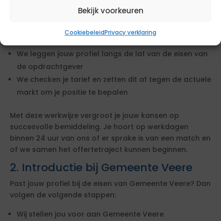
direct met het beoordelen van een mogelijke match.
Bekijk voorkeuren
We bekijken of jouw ervaring en cv aansluiten bij de
Cookiebeleid
Privacy verklaring
opdracht
We leggen jouw profiel langs de lat van de eisen van
de opdrachtgever
We checken je tarief en zetten dit af tegen de actuele
markt om je positie te bepalen
Met deze werkwijze vergroot je jouw kansen op
succesvolle bemiddeling. Je hoort op werkdagen
binnen 24 uur van ons of er sprake is van een match en
of we samen het offertetraject kunnen beginnen.
2. Introductie bij Gemeente Veere
Past jouw profiel bij de eisen van Gemeente Veere? Dan
volgen de volgende stappen:
Wij stellen jou voor aan Gemeente Veere