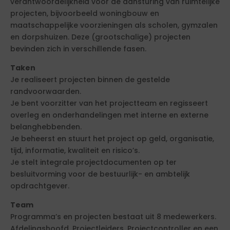
verantwoordelijkheid voor de aansturing van ruimtelijke
projecten, bijvoorbeeld woningbouw en
maatschappelijke voorzieningen als scholen, gymzalen
en dorpshuizen. Deze (grootschalige) projecten
bevinden zich in verschillende fasen.
Taken
Je realiseert projecten binnen de gestelde
randvoorwaarden.
Je bent voorzitter van het projectteam en regisseert
overleg en onderhandelingen met interne en externe
belanghebbenden.
Je beheerst en stuurt het project op geld, organisatie,
tijd, informatie, kwaliteit en risico’s.
Je stelt integrale projectdocumenten op ter
besluitvorming voor de bestuurlijk- en ambtelijk
opdrachtgever.
Team
Programma’s en projecten bestaat uit 8 medewerkers.
Afdelingshoofd, Projectleiders, Projectcontroller en een