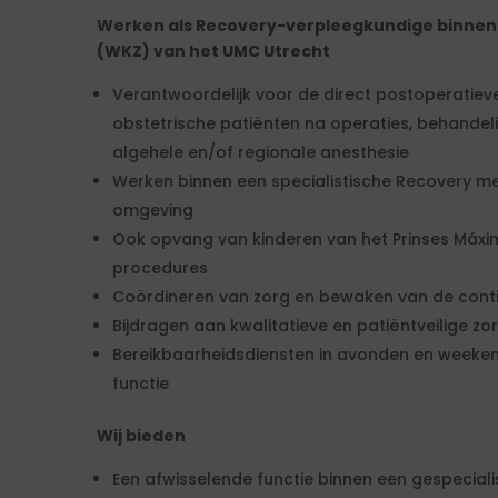
Werken als Recovery-verpleegkundige binnen 
(WKZ) van het UMC Utrecht
Verantwoordelijk voor de direct postoperatiev
obstetrische patiënten na operaties, behande
algehele en/of regionale anesthesie
Werken binnen een specialistische Recovery me
omgeving
Ook opvang van kinderen van het Prinses Máx
procedures
Coördineren van zorg en bewaken van de conti
Bijdragen aan kwalitatieve en patiëntveilige zo
Bereikbaarheidsdiensten in avonden en weeke
functie
Wij bieden
Een afwisselende functie binnen een gespeciali