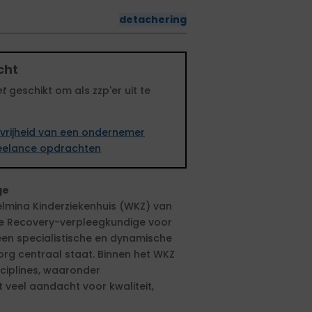
detachering
cht
et
geschikt om als zzp'er uit te
vrijheid van een ondernemer
freelance opdrachten
ge
helmina Kinderziekenhuis (WKZ) van
te Recovery-verpleegkundige voor
een specialistische en dynamische
g centraal staat. Binnen het WKZ
ciplines, waaronder
veel aandacht voor kwaliteit,