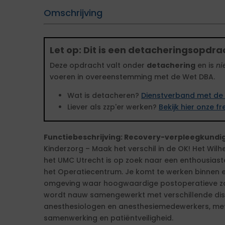
Omschrijving
Let op: Dit is een detacheringsopdra
Deze opdracht valt onder
detachering
en is
ni
voeren in overeenstemming met de Wet DBA.
Wat is detacheren?
Dienstverband met de 
Liever als zzp'er werken?
Bekijk hier onze 
Functiebeschrijving: Recovery-verpleegkundi
Kinderzorg – Maak het verschil in de OK! Het Wil
het UMC Utrecht is op zoek naar een enthousias
het Operatiecentrum. Je komt te werken binnen 
omgeving waar hoogwaardige postoperatieve zor
wordt nauw samengewerkt met verschillende dis
anesthesiologen en anesthesiemedewerkers, met 
samenwerking en patiëntveiligheid.