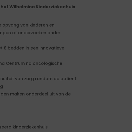
het Wilhelmina Kinderziekenhuis
e opvang van kinderen en
lingen of onderzoeken onder
t 8 bedden in een innovatieve
ima Centrum na oncologische
nuïteit van zorg rondom de patiënt
rg
nden maken onderdeel uit van de
seerd kinderziekenhuis