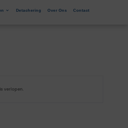
en
Detachering
Over Ons
Contact
s verlopen.