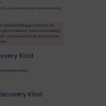
m
ht voor kwaliteit en samenwerking
en aanbestedingsprocedure. De
en geformuleerd. Om in aanmerking
sen. Daarnaast kun je extra punten
sen.
covery Kind
-verpleegkundige
Recovery Kind