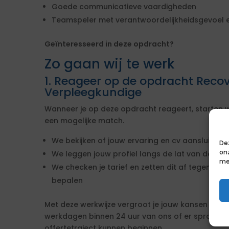
Goede communicatieve vaardigheden
Teamspeler met verantwoordelijkheidsgevoel en
Geïnteresseerd in deze opdracht?
Zo gaan wij te werk
1. Reageer op de opdracht Recov
Verpleegkundige
Wanneer je op deze opdracht reageert, starten w
een mogelijke match.
We bekijken of jouw ervaring en cv aansluiten b
De
on
We leggen jouw profiel langs de lat van de ei
me
We checken je tarief en zetten dit af tegen de 
bepalen
Met deze werkwijze vergroot je jouw kansen op s
werkdagen binnen 24 uur van ons of er sprake i
offertetraject kunnen beginnen.