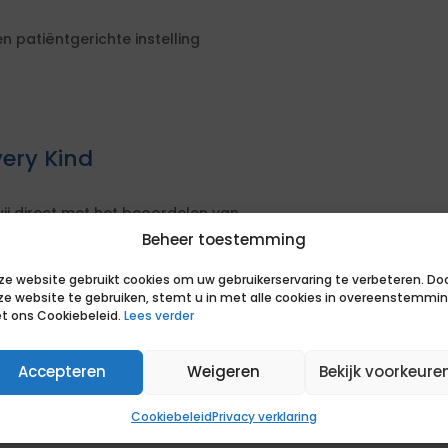
 patiëntgerichte instelling
ery Kind
ij direct met het beoordelen van
Beheer toestemming
ij de opdracht
ze website gebruikt cookies om uw gebruikerservaring te verbeteren. Do
ze website te gebruiken, stemt u in met alle cookies in overeenstemmi
sen van de opdrachtgever
t ons Cookiebeleid.
Lees verder
actuele markt om je positie te
Accepteren
Weigeren
Bekijk voorkeure
uccesvolle bemiddeling. Je hoort op
Cookiebeleid
Privacy verklaring
s van een match en of we samen het