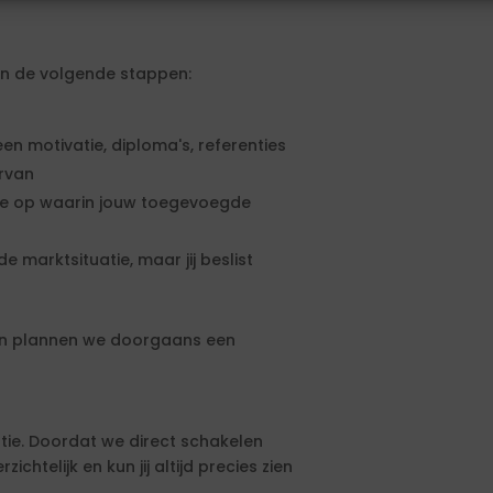
gen de volgende stappen:
een motivatie, diploma's, referenties
ervan
rte op waarin jouw toegevoegde
e marktsituatie, maar jij beslist
an plannen we doorgaans een
tie. Doordat we direct schakelen
htelijk en kun jij altijd precies zien