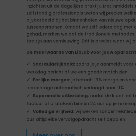
inzichten uit de dagelijkse praktijk. Met inmiddels 
zelfstandig professionals weten wij precies welk
bijvoorbeeld bij het binnenhalen van nieuwe op
tussenpersonen. Omdat we zelf iedere dag met d
gehad, merken we dat de traditionele methodes ni
toe zijn aan vernieuwing. Dát is precies waar wij o
De meerwaarde van LibLab voor jouw opdrach
Snel duidelijkheid:
zodra je je aanmeldt voor
werkdag bericht of we een goede match zien
Eerlijke marges:
je betaalt 13% marge en vana
percentage automatisch verlaagd naar 11%
Supersnelle uitbetaling:
nadat de klant het b
factuur of brutoloon binnen 24 uur op je rekenin
Volledige vrijheid:
wij werken zonder relatiebe
dus altijd elke vervolgopdracht zelf bepalen
Meer over ons