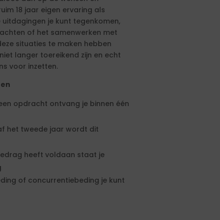
ruim 18 jaar eigen ervaring als
e uitdagingen je kunt tegenkomen,
drachten of het samenwerken met
eze situaties te maken hebben
et langer toereikend zijn en echt
ns voor inzetten.
ten
 een opdracht ontvang je binnen één
f het tweede jaar wordt dit
edrag heeft voldaan staat je
g
ding of concurrentiebeding je kunt