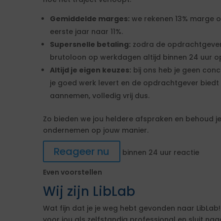
Gemiddelde marges:
we rekenen 13% marge over
eerste jaar naar 11%.
Supersnelle betaling:
zodra de opdrachtgever
brutoloon op werkdagen altijd binnen 24 uur op
Altijd je eigen keuzes:
bij ons heb je geen conc
je goed werk levert en de opdrachtgever biedt 
aannemen, volledig vrij dus.
Zo bieden we jou heldere afspraken en behoud je 
ondernemen op jouw manier.
Reageer nu
binnen 24 uur reactie
Even voorstellen
Wij zijn LibLab
Wat fijn dat je je weg hebt gevonden naar LibLab!
voor jou als zelfstandig professional en sluit n