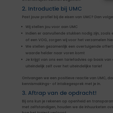
2. Introductie bij UMC
Past jouw profiel bij de eisen van UMC? Dan vol
Wij stellen jou voor aan UMC
Indien er aanvullende stukken nodig zijn, zoals 
of een VOG, zorgen wij voor het verzamelen hi
We stellen gezamenlijk een overtuigende offe
waarde helder naar voren komt
Je krijgt van ons een tariefadvies op basis van d
uiteindelijk zelf over het uiteindelijke tarief
Ontvangen we een positieve reactie van UMC, d
kennismakings- of intakegesprek met je in.
3. Aftrap van de opdracht!
Bij ons kun je rekenen op openheid en transparan
met zelfstandigen, houden we de inhuurketen overzic
hoe het traject verloopt.