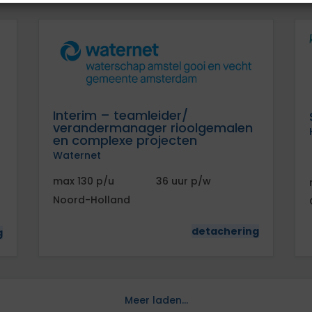
Interim – teamleider/
verandermanager rioolgemalen
en complexe projecten
Waternet
130
36
Noord-Holland
detachering
g
Meer laden...