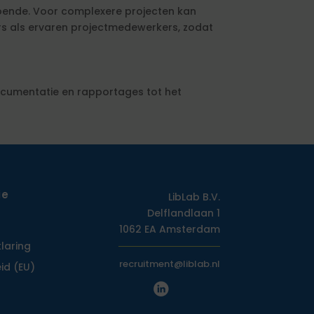
doende. Voor complexere projecten kan
ters als ervaren projectmedewerkers, zodat
ocumentatie en rapportages tot het
ie
LibLab B.V.
Delflandlaan 1
1062 EA Amsterdam
klaring
recruitment@liblab.nl
id (EU)