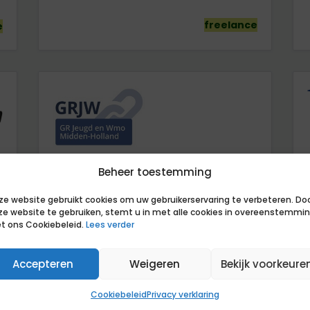
freelance
e
Projectleider sociaal domein
Beheer toestemming
GR Jeugd en Wmo Midden-Holland
ze website gebruikt cookies om uw gebruikerservaring te verbeteren. Do
ze website te gebruiken, stemt u in met alle cookies in overeenstemmi
t ons Cookiebeleid.
Lees verder
130
24
Utrecht
Accepteren
Weigeren
Bekijk voorkeure
e
detachering
Cookiebeleid
Privacy verklaring