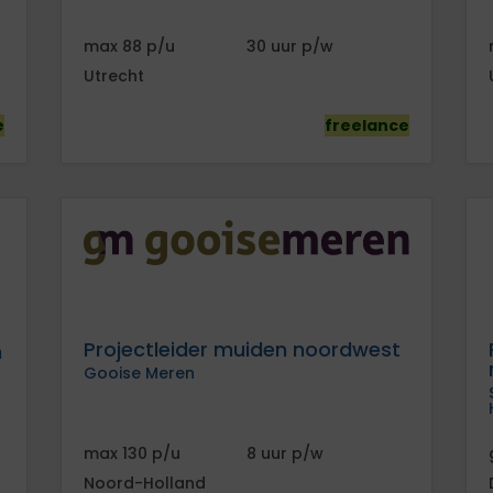
88
30
Utrecht
e
freelance
Projectleider muiden noordwest
n
Gooise Meren
130
8
Noord-Holland