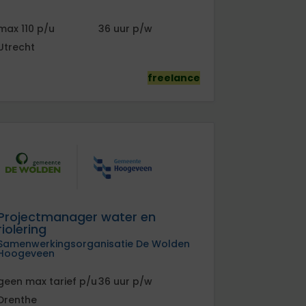
110
36
Utrecht
freelance
Projectmanager water en
riolering
Samenwerkingsorganisatie De Wolden
Hoogeveen
geen
tarief
36
Drenthe