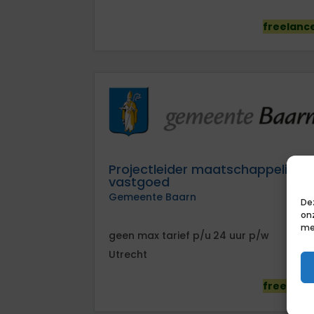
freelanc
Projectleider maatschappelijk
vastgoed
Gemeente Baarn
De
on
me
geen
tarief
24
Utrecht
freelanc