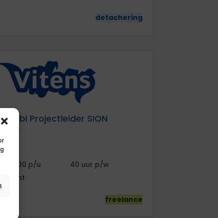
detachering
Combi Projectleider SION
Vitens
or
ng
100
40
Utrecht
n
freelance