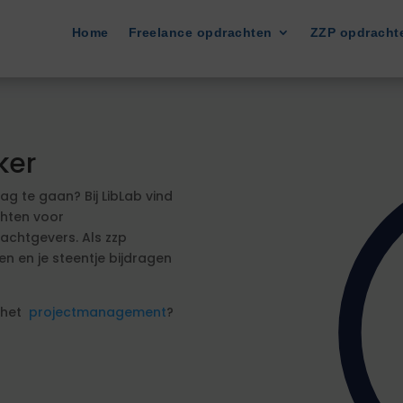
Home
Freelance opdrachten
ZZP opdracht
ker
g te gaan? Bij LibLab vind
hten voor
achtgevers. Als zzp
en en je steentje bijdragen
n het
projectmanagement
?