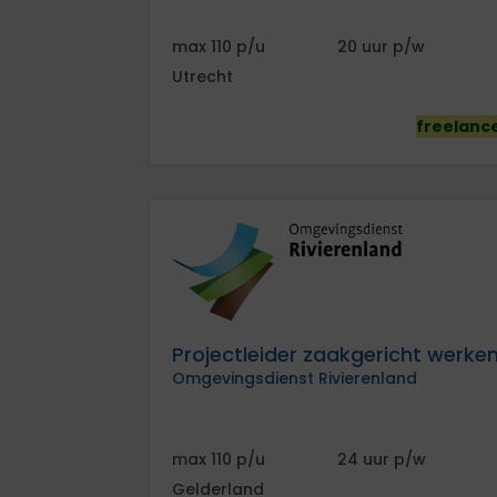
J
o
110
20
b
Utrecht
A
l
freelanc
e
r
t
s
Projectleider zaakgericht werke
Omgevingsdienst Rivierenland
110
24
Gelderland