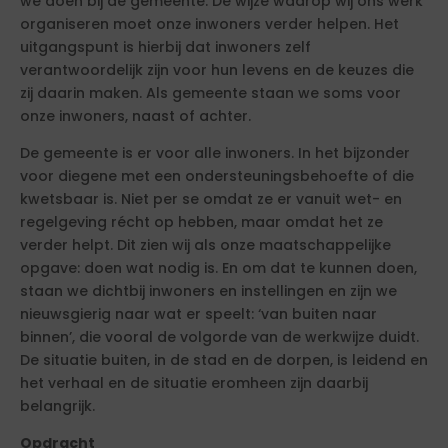
we doen bij de gemeente. De wijze waarop wij ons werk
organiseren moet onze inwoners verder helpen. Het
uitgangspunt is hierbij dat inwoners zelf
verantwoordelijk zijn voor hun levens en de keuzes die
zij daarin maken. Als gemeente staan we soms voor
onze inwoners, naast of achter.
De gemeente is er voor alle inwoners. In het bijzonder
voor diegene met een ondersteuningsbehoefte of die
kwetsbaar is. Niet per se omdat ze er vanuit wet- en
regelgeving récht op hebben, maar omdat het ze
verder helpt. Dit zien wij als onze maatschappelijke
opgave: doen wat nodig is. En om dat te kunnen doen,
staan we dichtbij inwoners en instellingen en zijn we
nieuwsgierig naar wat er speelt: ‘van buiten naar
binnen’, die vooral de volgorde van de werkwijze duidt.
De situatie buiten, in de stad en de dorpen, is leidend en
het verhaal en de situatie eromheen zijn daarbij
belangrijk.
Opdracht