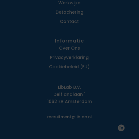
Werkwijze
Detachering
Contact
Informatie
Over Ons
Privacy­verklaring
Cookiebeleid (EU)
LibLab B.V.
Delflandlaan 1
1062 EA Amsterdam
recruitment@liblab.nl