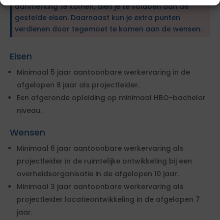
aanmerking te komen, dien je te voldoen aan de
gestelde eisen. Daarnaast kun je extra punten
verdienen door tegemoet te komen aan de wensen.
Eisen
Minimaal 5 jaar aantoonbare werkervaring in de
afgelopen 8 jaar als projectleider.
Een afgeronde opleiding op minimaal HBO-bachelor
niveau.
Wensen
Minimaal 6 jaar aantoonbare werkervaring als
projectleider in de ruimtelijke ontwikkeling bij een
overheidsorganisatie in de afgelopen 10 jaar.
Minimaal 3 jaar aantoonbare werkervaring als
projectleider locatieontwikkeling in de afgelopen 7
jaar.