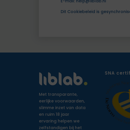
E-mail: help@liblab.nl
Dit Cookiebeleid is gesynchroni
SNA certi
Met transparante,
eerlijke voorwaarden,
slimme inzet van data
en ruim 18 jaar
ervaring helpen we
zelfstandigen bij het