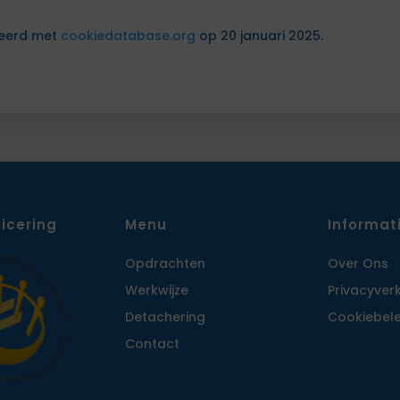
seerd met
cookiedatabase.org
op 20 januari 2025.
ficering
Menu
Informat
Opdrachten
Over Ons
Werkwijze
Privacy­ver
Detachering
Cookiebele
Contact