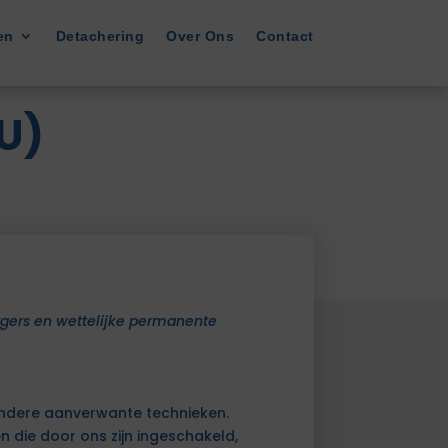
en
Detachering
Over Ons
Contact
U)
urgers en wettelijke permanente
andere aanverwante technieken.
 die door ons zijn ingeschakeld,