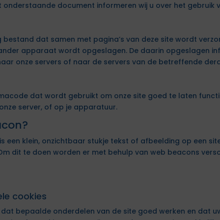
t onderstaande document informeren wij u over het gebruik v
ig bestand dat samen met pagina’s van deze site wordt verz
f ander apparaat wordt opgeslagen. De daarin opgeslagen inf
ar onze servers of naar de servers van de betreffende derde
mmacode dat wordt gebruikt om onze site goed te laten functi
nze server, of op je apparatuur.
acon?
s een klein, onzichtbaar stukje tekst of afbeelding op een si
. Om dit te doen worden er met behulp van web beacons versc
ele cookies
 dat bepaalde onderdelen van de site goed werken en dat u