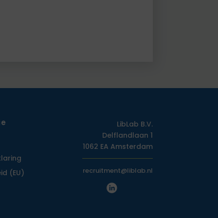
ie
LibLab B.V.
Delflandlaan 1
1062 EA Amsterdam
klaring
recruitment@liblab.nl
id (EU)