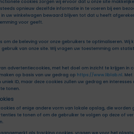
unctionele cookies zorgen wij ervoor dat u onze site makkelij
 steeds opnieuw dezelfde informatie in te voeren bij een bezo
n in uw winkelwagen bewaard blijven tot dat u heeft afgerek
temming voor geeft.
es om de beleving voor onze gebruikers te optimaliseren. Wij 
het gebruik van onze site. Wij vragen uw toestemming om statis
n advertentiecookies, met het doel om inzicht te krijgen in 
e maken op basis van uw gedrag op
https://www.liblab.nl
. Met
uniek ID, maar deze cookies zullen uw gedrag en interesses 
te tonen.
okies
 cookies of enige andere vorm van lokale opslag, die worden 
enties te tonen of om de gebruiker te volgen op deze of vers
n.
aangemerkt als tracking cookies, vragen we voor het plaats