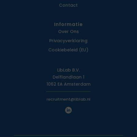
Contact
Informatie
Over Ons
Privacy­verklaring
Cookiebeleid (EU)
LibLab B.V.
Delflandlaan 1
1062 EA Amsterdam
recruitment@liblab.nl