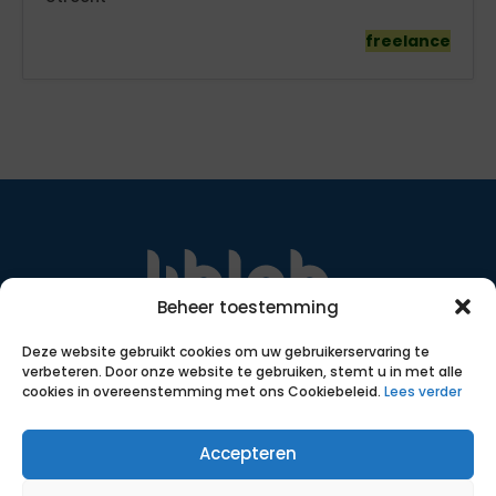
freelance
Beheer toestemming
Met transparante, eerlijke voorwaarden, slimme
Deze website gebruikt cookies om uw gebruikerservaring te
inzet van data en ruim 18 jaar ervaring helpen we
verbeteren. Door onze website te gebruiken, stemt u in met alle
zelfstandigen bij het vinden van een passende
cookies in overeenstemming met ons Cookiebeleid.
Lees verder
opdracht.
SNA certificering
Accepteren