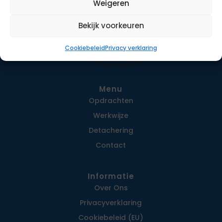
Weigeren
Bekijk voorkeuren
Cookiebeleid
Privacy verklaring
Menu
Opdrachten
Werkwijze
Detachering
Contact
Informatie
Over Ons
Privacy­verklaring
Cookiebeleid (EU)