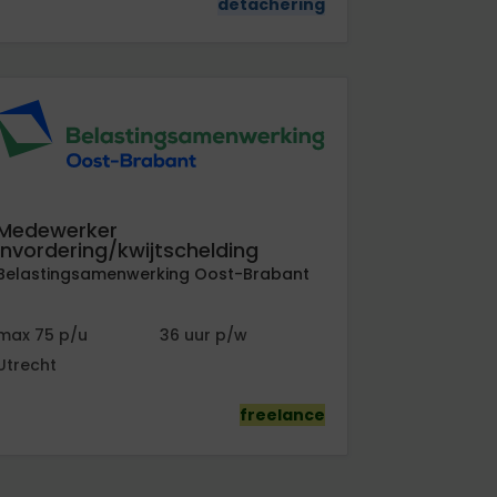
detachering
Medewerker
invordering/kwijtschelding
Belastingsamenwerking Oost-Brabant
75
36
Utrecht
freelance