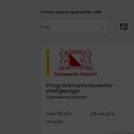
Totaal aantal opdrachten: 356
Z
S
o
u
e
b
k
s
c
r
i
b
e
Programmamedewerker-
t
energieregio
o
Gemeente Utrecht
J
o
95
24
b
Utrecht
A
l