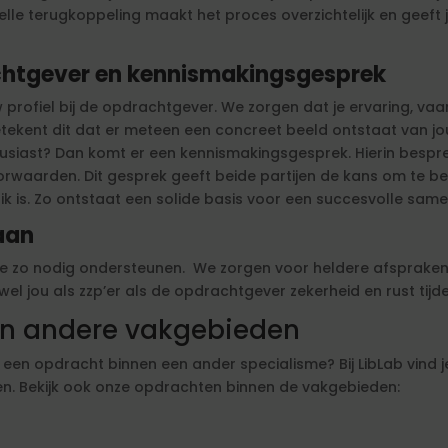
lle terugkoppeling maakt het proces overzichtelijk en geeft j
achtgever en kennismakingsgesprek
 profiel bij de opdrachtgever. We zorgen dat je ervaring, v
tekent dit dat er meteen een concreet beeld ontstaat van 
housiast? Dan komt er een kennismakingsgesprek. Hierin bes
waarden. Dit gesprek geeft beide partijen de kans om te beoo
 is. Zo ontstaat een solide basis voor een succesvolle sam
gaan
t je zo nodig ondersteunen. We zorgen voor heldere afspraken
wel jou als zzp’er als de opdrachtgever zekerheid en rust ti
 in andere vakgebieden
e een opdracht binnen een ander specialisme? Bij LibLab vind
en. Bekijk ook onze opdrachten binnen de vakgebieden: