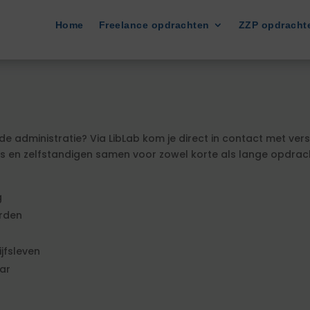
Home
Freelance opdrachten
ZZP opdracht
de administratie? Via LibLab kom je direct in contact met ver
en zelfstandigen samen voor zowel korte als lange opdrachte
g
rden
jfsleven
ar