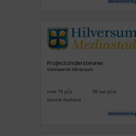
detacherin
e
r
t
s
Projectondersteuner
Gemeente Hilversum
75
36
Noord-Holland
detacherin