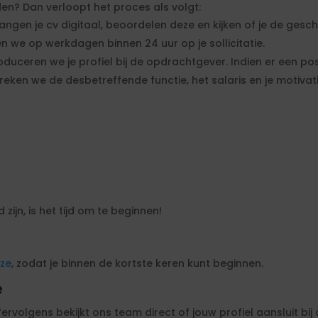
n? Dan verloopt het proces als volgt:
vangen je cv digitaal, beoordelen deze en kijken of je de gesc
 we op werkdagen binnen 24 uur op je sollicitatie.
oduceren we je profiel bij de opdrachtgever. Indien er een po
preken we de desbetreffende functie, het salaris en je motiv
zijn, is het tijd om te beginnen!
jze
, zodat je binnen de kortste keren kunt beginnen.
e
 Vervolgens bekijkt ons team direct of jouw profiel aansluit 