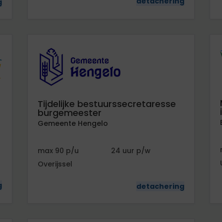
detachering
g
Tijdelijke bestuurssecretaresse
burgemeester
Gemeente Hengelo
90
24
Overijssel
g
detachering