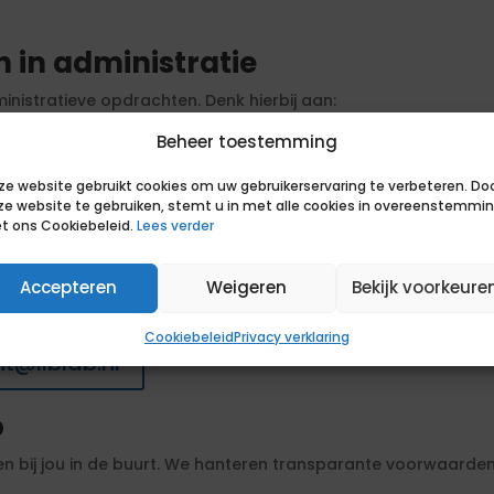
 in administratie
ministratieve opdrachten. Denk hierbij aan:
Beheer toestemming
n van facturen, inkomende en uitgaande post, en archiveren
ze website gebruikt cookies om uw gebruikerservaring te verbeteren. Do
iteurenbeheer, crediteurenbeheer en btw-aangiftes
ze website te gebruiken, stemt u in met alle cookies in overeenstemmi
er, urenregistratie en verlofadministratie
t ons Cookiebeleid.
Lees verder
heer, notuleren en correspondentie
dgetten en deadlines
Accepteren
Weigeren
Bekijk voorkeure
Cookiebeleid
Privacy verklaring
t@liblab.nl
b
en bij jou in de buurt. We hanteren transparante voorwaarden