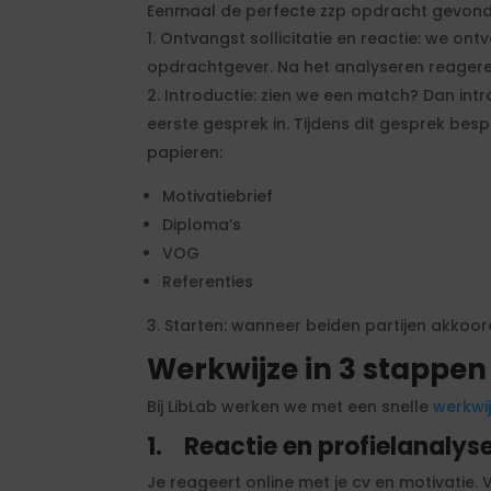
Eenmaal de perfecte zzp opdracht gevonde
Ontvangst sollicitatie en reactie: we ont
opdrachtgever. Na het analyseren reageren
Introductie: zien we een match? Dan intr
eerste gesprek in. Tijdens dit gesprek bes
papieren:
Motivatiebrief
Diploma’s
VOG
Referenties
Starten: wanneer beiden partijen akkoord 
Werkwijze in 3 stappen
Bij LibLab werken we met een snelle
werkwi
1.
Reactie en profielanalys
Je reageert online met je cv en motivatie.