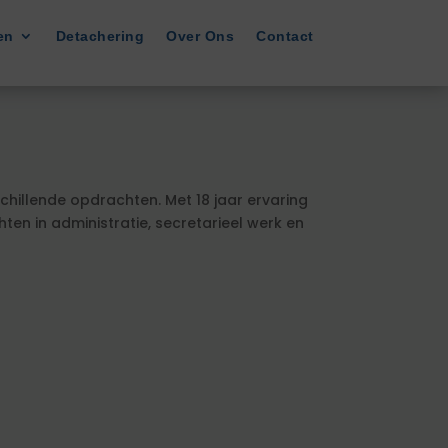
en
Detachering
Over Ons
Contact
schillende opdrachten. Met 18 jaar ervaring
n in administratie, secretarieel werk en