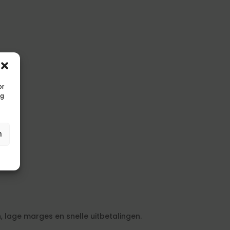
or
ng
n
, lage marges en snelle uitbetalingen.