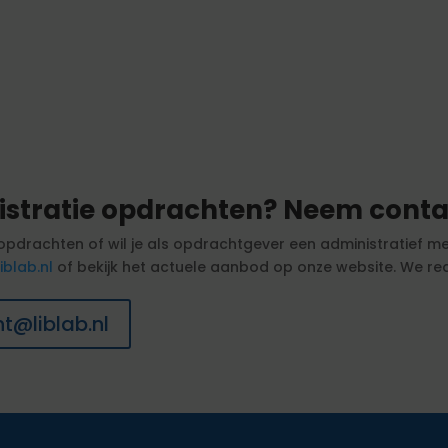
istratie opdrachten? Neem conta
e opdrachten of wil je als opdrachtgever een administratie
iblab.nl
of bekijk het actuele aanbod op onze website. We rea
t@liblab.nl