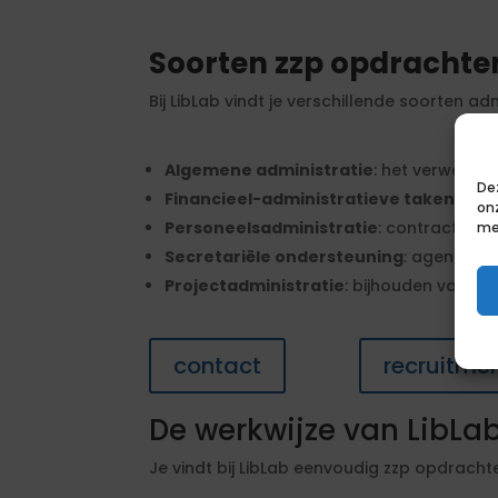
Soorten zzp opdrachten
Bij LibLab vindt je verschillende soorten ad
Algemene administratie
: het verwerke
De
Financieel-administratieve taken
: deb
on
Personeelsadministratie
: contractbehe
me
Secretariële ondersteuning
: agendabe
Projectadministratie
: bijhouden van bu
contact
recruitmen
De werkwijze van LibLa
Je vindt bij LibLab eenvoudig zzp opdracht