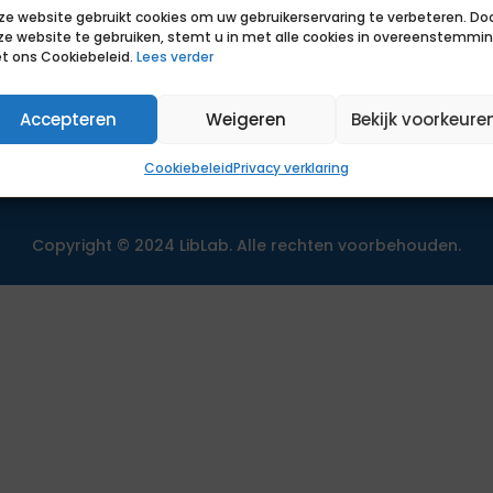
ze website gebruikt cookies om uw gebruikerservaring te verbeteren. Do
ze website te gebruiken, stemt u in met alle cookies in overeenstemmi
t ons Cookiebeleid.
Lees verder
Accepteren
Weigeren
Bekijk voorkeure
Cookiebeleid
Privacy verklaring
Copyright © 2024 LibLab. Alle rechten voorbehouden.