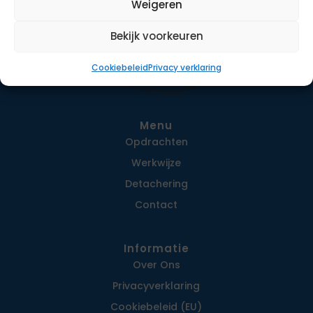
Weigeren
Bekijk voorkeuren
Cookiebeleid
Privacy verklaring
Menu
Opdrachten
Werkwijze
Detachering
Contact
Informatie
Over Ons
Privacy­verklaring
Cookiebeleid (EU)