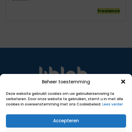
freelance
Beheer toestemming
Met transparante, eerlijke voorwaarden, slimme
Deze website gebruikt cookies om uw gebruikerservaring te
inzet van data en ruim 18 jaar ervaring helpen we
verbeteren. Door onze website te gebruiken, stemt u in met alle
zelfstandigen bij het vinden van een passende
cookies in overeenstemming met ons Cookiebeleid.
Lees verder
opdracht.
SNA certificering
Accepteren