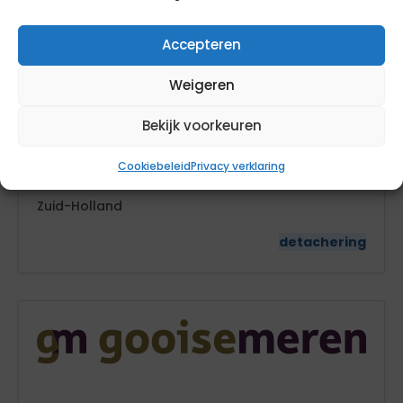
Accepteren
Communicatieadviseur sociaal domein
Weigeren
Krimpen aan den IJssel
Bekijk voorkeuren
87
Cookiebeleid
Privacy verklaring
28
Zuid-Holland
detachering