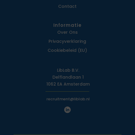
Contact
Informatie
Over Ons
Privacy­verklaring
Cookiebeleid (EU)
LibLab B.V.
Delflandlaan 1
1062 EA Amsterdam
recruitment@liblab.nl