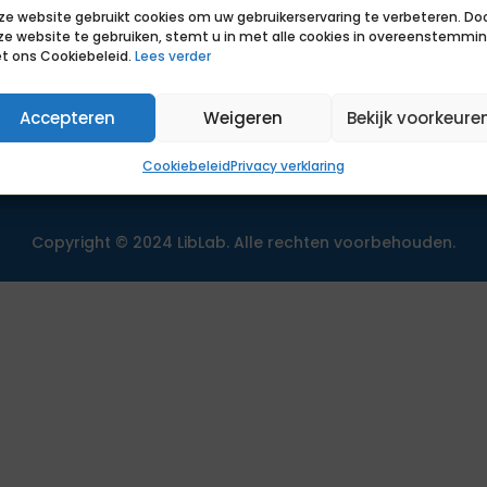
ze website gebruikt cookies om uw gebruikerservaring te verbeteren. Do
ze website te gebruiken, stemt u in met alle cookies in overeenstemmi
t ons Cookiebeleid.
Lees verder
Accepteren
Weigeren
Bekijk voorkeure
Cookiebeleid
Privacy verklaring
Copyright © 2024 LibLab. Alle rechten voorbehouden.