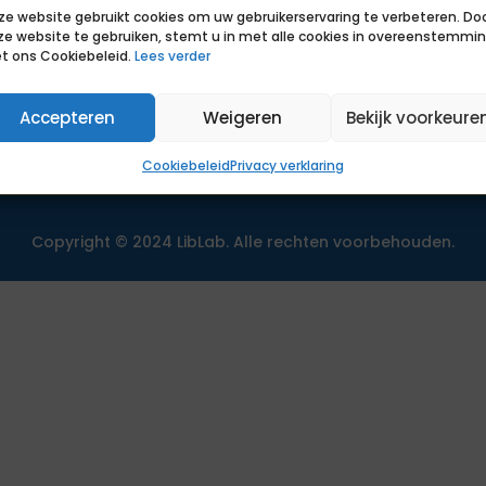
ze website gebruikt cookies om uw gebruikerservaring te verbeteren. Do
ze website te gebruiken, stemt u in met alle cookies in overeenstemmi
t ons Cookiebeleid.
Lees verder
Accepteren
Weigeren
Bekijk voorkeure
Cookiebeleid
Privacy verklaring
Copyright © 2024 LibLab. Alle rechten voorbehouden.