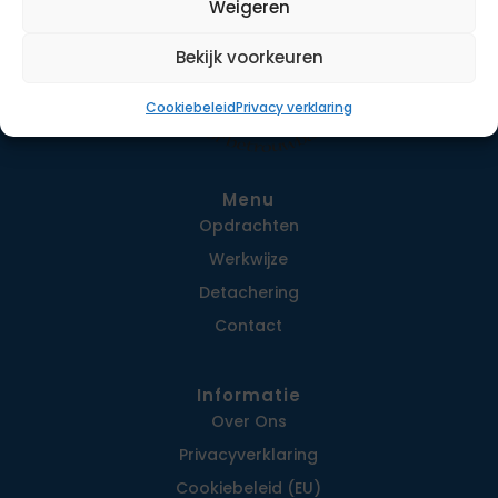
Weigeren
Bekijk voorkeuren
Cookiebeleid
Privacy verklaring
Menu
Opdrachten
Werkwijze
Detachering
Contact
Informatie
Over Ons
Privacy­verklaring
Cookiebeleid (EU)