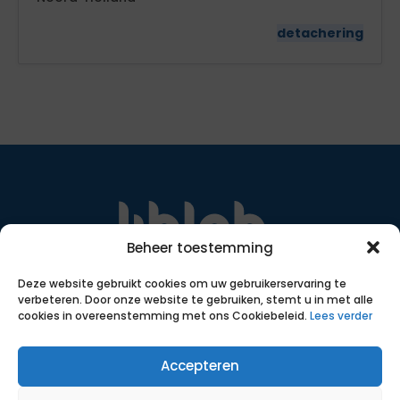
detachering
Beheer toestemming
Met transparante, eerlijke voorwaarden, slimme
Deze website gebruikt cookies om uw gebruikerservaring te
inzet van data en ruim 18 jaar ervaring helpen we
verbeteren. Door onze website te gebruiken, stemt u in met alle
zelfstandigen bij het vinden van een passende
cookies in overeenstemming met ons Cookiebeleid.
Lees verder
opdracht.
SNA certificering
Accepteren