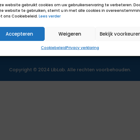
ze website gebruikt cookies om uw gebruikerservaring te verbeteren. Do
ze website te gebruiken, stemt u in met alle cookies in overeenstemmi
t ons Cookiebeleid.
Lees verder
Accepteren
Weigeren
Bekijk voorkeure
Cookiebeleid
Privacy verklaring
Copyright © 2024 LibLab. Alle rechten voorbehouden.