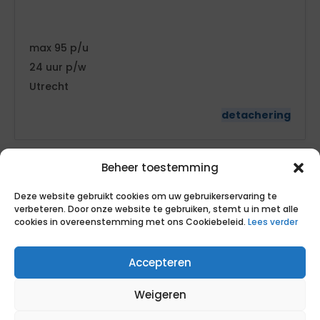
95
24
Utrecht
detachering
Beheer toestemming
Deze website gebruikt cookies om uw gebruikerservaring te
verbeteren. Door onze website te gebruiken, stemt u in met alle
cookies in overeenstemming met ons Cookiebeleid.
Lees verder
Inkoopadviseurs met extra capaciteit
Accepteren
op piekmomenten
Servicebureau Jeugdhulp Haaglanden
Weigeren