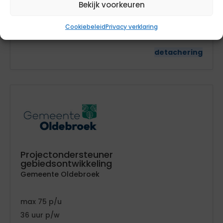
Bekijk voorkeuren
geen
tarief
32
Cookiebeleid
Privacy verklaring
Zuid-Holland
detachering
Projectondersteuner
gebiedsontwikkeling
Gemeente Oldebroek
75
36