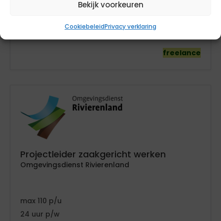
Bekijk voorkeuren
110
36
Cookiebeleid
Privacy verklaring
Utrecht
freelance
Projectleider zaakgericht werken
Omgevingsdienst Rivierenland
110
24