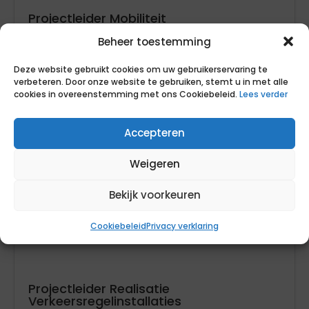
Projectleider Mobiliteit
ABG organisatie
Beheer toestemming
Deze website gebruikt cookies om uw gebruikerservaring te
verbeteren. Door onze website te gebruiken, stemt u in met alle
150
cookies in overeenstemming met ons Cookiebeleid.
Lees verder
12
Noord-Brabant
Accepteren
detachering
Weigeren
Bekijk voorkeuren
Cookiebeleid
Privacy verklaring
Projectleider Realisatie
Verkeersregelinstallaties