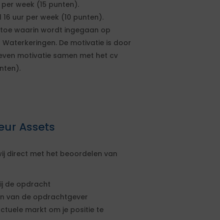
r per week (15 punten).
16 uur per week (10 punten).
e toe waarin wordt ingegaan op
 Waterkeringen. De motivatie is door
even motivatie samen met het cv
nten).
eur Assets
ij direct met het beoordelen van
ij de opdracht
sen van de opdrachtgever
actuele markt om je positie te