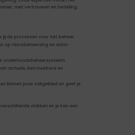
mgeving. Jouw expertise maakt het
manier, met vertrouwen en bezieling.
 jij de processen voor het beheer
s op risicobeheersing en data-
 ons onderhoudsbeheersysteem
n van actuele, betrouwbare en
gen binnen jouw vakgebied en geef je
erschillende vlakken en je kan een