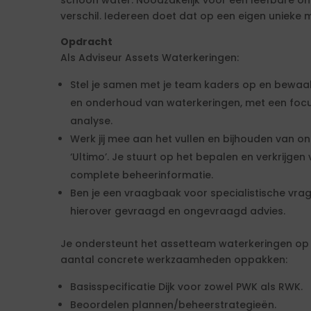
schoon water. Noodzakelijk voor een leefbare o
verschil. Iedereen doet dat op een eigen unieke 
Opdracht
Als Adviseur Assets Waterkeringen:
Stel je samen met je team kaders op en bewaak
en onderhoud van waterkeringen, met een focu
analyse.
Werk jij mee aan het vullen en bijhouden van
‘Ultimo’. Je stuurt op het bepalen en verkrijge
complete beheerinformatie.
Ben je een vraagbaak voor specialistische vra
hierover gevraagd en ongevraagd advies.
Je ondersteunt het assetteam waterkeringen op v
aantal concrete werkzaamheden oppakken:
Basisspecificatie Dijk voor zowel PWK als RWK.
Beoordelen plannen/beheerstrategieën.