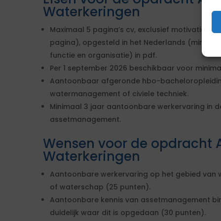
Waterkeringen
Maximaal 5 pagina’s cv, exclusief motivatiebrief
pagina), opgesteld in het Nederlands (minimaal
functie en organisatie) in pdf.
Per 1 september 2026 beschikbaar voor minimaa
Aantoonbaar afgeronde hbo-bacheloropleiding
watermanagement of civiele techniek.
Minimaal 3 jaar aantoonbare werkervaring in d
assetmanagement.
Wensen voor de opdracht A
Waterkeringen
Aantoonbare werkervaring op het gebied van w
of waterschap (25 punten).
Aantoonbare kennis van assetmanagement bi
duidelijk waar dit is opgedaan (30 punten).