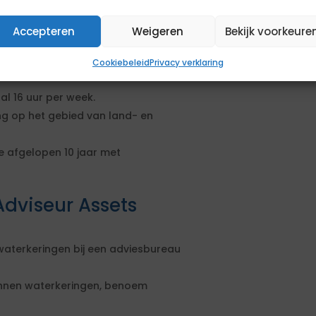
Accepteren
Weigeren
Bekijk voorkeure
 (1 pagina) en exclusief voorblad (1
 2 referenties, bestaande uit naam,
Cookiebeleid
Privacy verklaring
l 16 uur per week.
 op het gebied van land- en
e afgelopen 10 jaar met
dviseur Assets
aterkeringen bij een adviesbureau
nnen waterkeringen, benoem