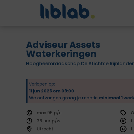
Adviseur Assets
Waterkeringen
Hoogheemraadschap De Stichtse Rijnlande
Verlopen op:
11 jun 2026 om 09:00
We ontvangen graag je reactie
minimaal 1 wer
95
O
36
1
Utrecht
1