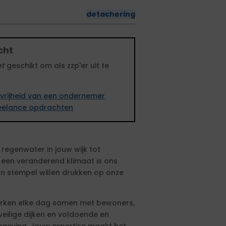
detachering
cht
et
geschikt om als zzp'er uit te
vrijheid van een ondernemer
freelance opdrachten
 regenwater in jouw wijk tot
een veranderend klimaat is ons
un stempel willen drukken op onze
erken elke dag samen met bewoners,
ilige dijken en voldoende en