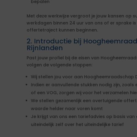
bepalen
Met deze werkwijze vergroot je jouw kansen op s
werkdagen binnen 24 uur van ons of er sprake i
offertetraject kunnen beginnen.
2. Introductie bij Hoogheemraa
Rijnlanden
Past jouw profiel bij de eisen van Hoogheemraad
volgen de volgende stappen:
Wij stellen jou voor aan Hoogheemraadschap De
Indien er aanvullende stukken nodig zijn, zoals 
of een VOG, zorgen wij voor het verzamelen hi
We stellen gezamenlijk een overtuigende offe
waarde helder naar voren komt
Je krijgt van ons een tariefadvies op basis van d
uiteindelijk zelf over het uiteindelijke tarief