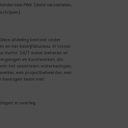
rlanderosie PWK (data verzamelen,
chrijven).
 Deze afdeling bestaat onder
 en het bedrijfsbureau. In totaal
ns motto ‘24/7 water beheren en
atergangen en kunstwerken. Als
 van het assetteam waterkeringen,
erker, een projectbeheerder, een
een bevlogen team met
agen: in overleg.