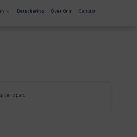
en
Detachering
Over Ons
Contact
s verlopen.