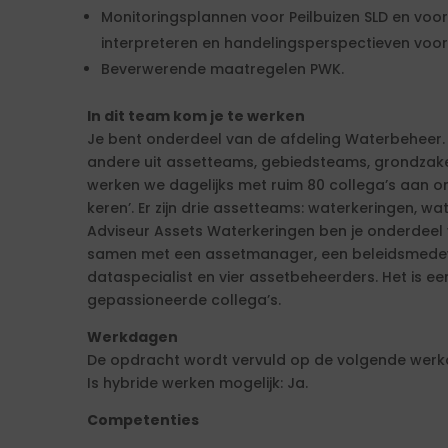
Monitoringsplannen voor Peilbuizen SLD en voo
interpreteren en handelingsperspectieven voors
Beverwerende maatregelen PWK.
In dit team kom je te werken
Je bent onderdeel van de afdeling Waterbeheer.
andere uit assetteams, gebiedsteams, grondzaken
werken we dagelijks met ruim 80 collega’s aan o
keren’. Er zijn drie assetteams: waterkeringen, w
Adviseur Assets Waterkeringen ben je onderdeel
samen met een assetmanager, een beleidsmedew
dataspecialist en vier assetbeheerders. Het is 
gepassioneerde collega’s.
Werkdagen
De opdracht wordt vervuld op de volgende werkd
Is hybride werken mogelijk: Ja.
Competenties