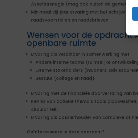
Assetstrategie (mag ook buiten de gemeente zi
Minimaal vijf jaar ervaring met het schrijven va
raadsvoorstellen en raadsbrieven.
Wensen voor de opdracht 
openbare ruimte
Ervaring als verbinder in samenwerking met:
Andere interne teams (ruimtelijke ontwikkeling
Externe stakeholders (inwoners, adviesbure
Bestuur (college en raad).
Ervaring met de financiële doorvertaling van b
Kennis van actuele thema’s zoals biodiversitei
circulariteit.
Ervaring als dossierhouder van complexe of nie
Geïnteresseerd in deze opdracht?