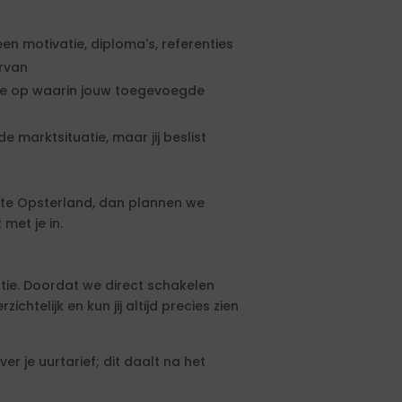
een motivatie, diploma's, referenties
ervan
rte op waarin jouw toegevoegde
e marktsituatie, maar jij beslist
te Opsterland, dan plannen we
met je in.
tie. Doordat we direct schakelen
htelijk en kun jij altijd precies zien
 je uurtarief; dit daalt na het