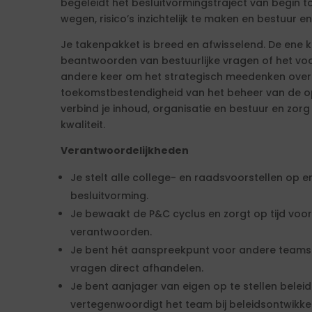
begeleidt het besluitvormingstraject van begin to
wegen, risico’s inzichtelijk te maken en bestuur e
Je takenpakket is breed en afwisselend. De ene 
beantwoorden van bestuurlijke vragen of het voo
andere keer om het strategisch meedenken over 
toekomstbestendigheid van het beheer van de ope
verbind je inhoud, organisatie en bestuur en zorg 
kwaliteit.
Verantwoordelijkheden
Je stelt alle college- en raadsvoorstellen op en
besluitvorming.
Je bewaakt de P&C cyclus en zorgt op tijd voor
verantwoorden.
Je bent hét aanspreekpunt voor andere teams 
vragen direct afhandelen.
Je bent aanjager van eigen op te stellen belei
vertegenwoordigt het team bij beleidsontwikke