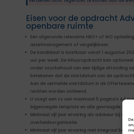
verdienen door tegemoet te komen aan de wen
Eisen voor de opdracht Ad
openbare ruimte
Een afgeronde relevante HBO+ of WO opleiding, b
assetmanagement of vergelijkbaar.
De kandidaat is inzetbaar vanaf 1 augustus 20
uur per week. De inhuuropdracht kan optioneel
onder voorbehoud van een tijdige afronding va
betekenen dat de startdatum van de opdrach
Aan de vermelde startdatum in de Offerteaa
rechten worden ontleend.
U voegt een cv van maximaal 5 pagina's A4 toe
bijgevoegde template en alle gevraagde onderd
Minimaal vijf jaar ervaring als adviseur bij een
De
overheidsorganisatie.
on
Minimaal vijf jaar ervaring met integraal behe
me