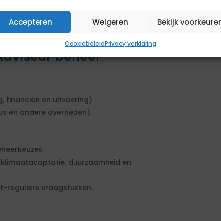
jn).
n collegevoorstellen,
Accepteren
Weigeren
Bekijk voorkeure
Cookiebeleid
Privacy verklaring
Adviseur beheer
, financiën en uitvoering).
aus en andere overheden).
eheerkeuzes.
t, klimaatadaptatie, duurzaamheid en
t-reguliere vraagstukken.