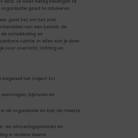
t eind. Je weet hierbij belangen te
n organisatie goed te adviseren.
keer gaat het om het snel
rbereiden van een besluit, de
de ontwikkeling en
nbare ruimte. In alles wat je doet
je voor overzicht, richting en
 begeleid het traject tot
 aanvragen, bijsturen en
in de organisatie en kan de meeste
ds- en uitvoeringsplannen en
ling in andere teams.