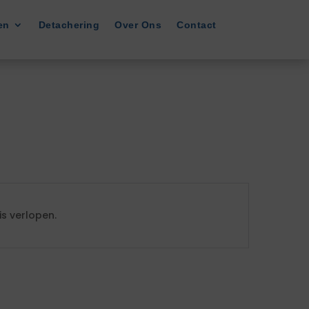
en
Detachering
Over Ons
Contact
s verlopen.