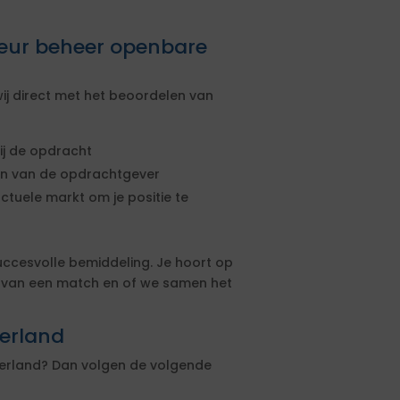
seur beheer openbare
ij direct met het beoordelen van
ij de opdracht
sen van de opdrachtgever
actuele markt om je positie te
uccesvolle bemiddeling. Je hoort op
s van een match en of we samen het
terland
terland? Dan volgen de volgende