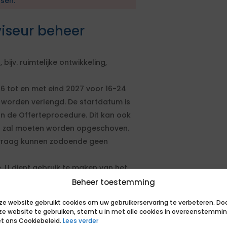
sen.
viseur beheer
ijv. ruimtelijke ontwikkeling,
26 tot en met eind 2027 voor 16-24
 worden verlengd. De startdatum is
n de Offerteprocedure. Dit kan ook
t zal moeten worden opgeschoven.
nvraag kunnen zodoende geen
. U dient gebruik te maken van het
elen in te vullen.
Beheer toestemming
 gemeentelijke organisatie of andere
ze website gebruikt cookies om uw gebruikerservaring te verbeteren. Do
ze website te gebruiken, stemt u in met alle cookies in overeenstemmi
er van openbare ruimte IBOR /
t ons Cookiebeleid.
Lees verder