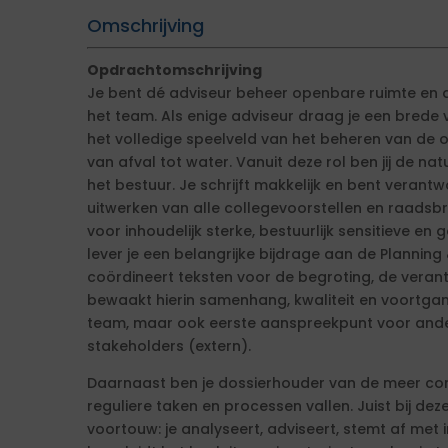
Omschrijving
Opdrachtomschrijving
Je bent dé adviseur beheer openbare ruimte en d
het team. Als enige adviseur draag je een brede v
het volledige speelveld van het beheren van de o
van afval tot water. Vanuit deze rol ben jij de na
het bestuur. Je schrijft makkelijk en bent verantw
uitwerken van alle collegevoorstellen en raadsbr
voor inhoudelijk sterke, bestuurlijk sensitieve 
lever je een belangrijke bijdrage aan de Planning &
coördineert teksten voor de begroting, de veran
bewaakt hierin samenhang, kwaliteit en voortga
team, maar ook eerste aanspreekpunt voor ande
stakeholders (extern).
Daarnaast ben je dossierhouder van de meer co
reguliere taken en processen vallen. Juist bij dez
voortouw: je analyseert, adviseert, stemt af met 