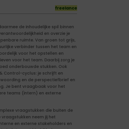
freelance
aarmee de inhoudelijke spil binnen
erantwoordelijkheid en overzie je
penbare ruimte. Van groen tot grijs,
tuurlijke verbinder tussen het team en
oordelijk voor het opstellen en
ieven voor het team. Daarbij zorg je
en goed onderbouwde stukken. Ook
 Control-cyclus: je schrijft en
twoording en de perspectiefbrief en
ng. Je bent vraagbaak voor het
re teams (intern) en externe
mplexe vraagstukken die buiten de
e vraagstukken neem jij het
interne en externe stakeholders en