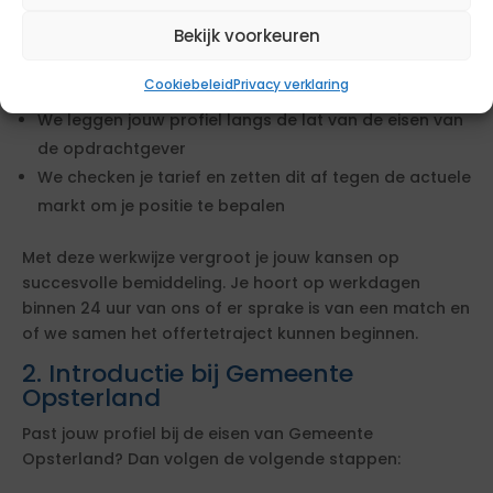
direct met het beoordelen van een mogelijke match.
Bekijk voorkeuren
We bekijken of jouw ervaring en cv aansluiten bij de
Cookiebeleid
Privacy verklaring
opdracht
We leggen jouw profiel langs de lat van de eisen van
de opdrachtgever
We checken je tarief en zetten dit af tegen de actuele
markt om je positie te bepalen
Met deze werkwijze vergroot je jouw kansen op
succesvolle bemiddeling. Je hoort op werkdagen
binnen 24 uur van ons of er sprake is van een match en
of we samen het offertetraject kunnen beginnen.
2. Introductie bij Gemeente
Opsterland
Past jouw profiel bij de eisen van Gemeente
Opsterland? Dan volgen de volgende stappen: