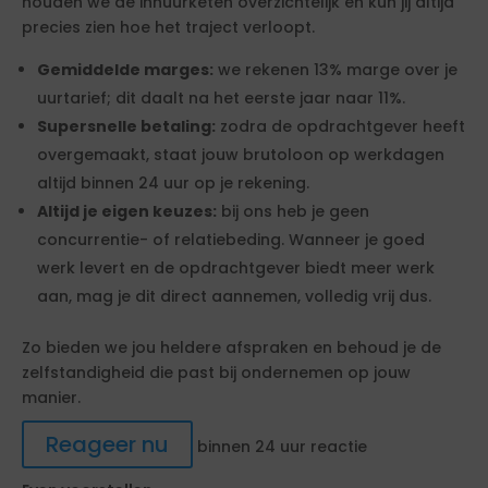
houden we de inhuurketen overzichtelijk en kun jij altijd
precies zien hoe het traject verloopt.
Gemiddelde marges:
we rekenen 13% marge over je
uurtarief; dit daalt na het eerste jaar naar 11%.
Supersnelle betaling:
zodra de opdrachtgever heeft
overgemaakt, staat jouw brutoloon op werkdagen
altijd binnen 24 uur op je rekening.
Altijd je eigen keuzes:
bij ons heb je geen
concurrentie- of relatiebeding. Wanneer je goed
werk levert en de opdrachtgever biedt meer werk
aan, mag je dit direct aannemen, volledig vrij dus.
Zo bieden we jou heldere afspraken en behoud je de
zelfstandigheid die past bij ondernemen op jouw
manier.
Reageer nu
binnen 24 uur reactie