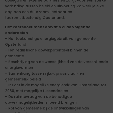
collega’s en externe partners en zorgt voor een sterke
verbinding tussen beleid en uitvoering. Zo werk je elke
dag aan een duurzaam, leefbaar en
toekomstbestendig Opsterland.
Het koersdocument omvat o.a. de volgende
onderdelen
– Het toekomstige energiegebruik van gemeente
Opsterland
– Het realistische opwekpotentieel binnen de
gemeente
– Beschrijving van de wenselijkheid van de verschillende
energievormen
– Samenhang tussen rijks-, provinciaal- en
gemeentelijk beleid
– Inzicht in de mogelijke energiemix van Opsterland tot
2050, met mogelijke tussendoelen
– De ruimtevraag van de benodigde
opwekmogelijkheden in beeld brengen
– Rol van gemeente bij de ontwikkelingen van