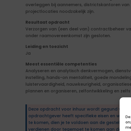
overleggen bij aannemers, districtskantoren van 
projectlocaties noodzakelijk zijn.
Resultaat opdracht
Verzorgen van (een deel van) contractbeheer v
onder raamovereenkomst zijn gesloten.
Leiding en toezicht
Ja
Meest essentiële competenties
Analyseren en analytisch denkvermogen, dienstv
instelling, hands-on mentaliteit, goede mondeling
luistervaardigheid, nauwkeurigheid, organisatiesens
plannen en organiseren, zelfontwikkeling en zelfs
Deze opdracht voor inhuur wordt gegund via e
opdrachtgever heeft specifieke eisen en wens
De
te komen, dien je te voldoen aan de gestelde ei
on
me
verdienen door tegemoet te komen aan de wen