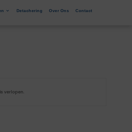
en
Detachering
Over Ons
Contact
s verlopen.