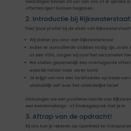
werkdagen binnen 24 uur van ons of er sprake i
offertetraject kunnen beginnen.
2. Introductie bij Rijkswaterstaat
Past jouw profiel bij de eisen van Rijkswatersta
Wij stellen jou voor aan Rijkswaterstaat
Indien er aanvullende stukken nodig zijn, zoals 
of een VOG, zorgen wij voor het verzamelen hi
We stellen gezamenlijk een overtuigende offe
waarde helder naar voren komt
Je krijgt van ons een tariefadvies op basis van d
uiteindelijk zelf over het uiteindelijke tarief
Ontvangen we een positieve reactie van Rijkswa
een kennismakings- of intakegesprek met je in.
3. Aftrap van de opdracht!
Bij ons kun je rekenen op openheid en transparan