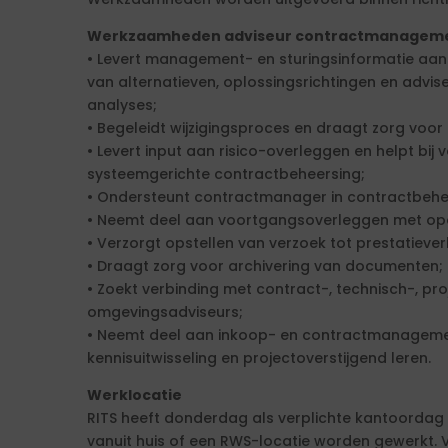
Werkzaamheden adviseur contractmanagem
• Levert management- en sturingsinformatie aa
van alternatieven, oplossingsrichtingen en advise
analyses;
• Begeleidt wijzigingsproces en draagt zorg voo
• Levert input aan risico-overleggen en helpt bij
systeemgerichte contractbeheersing;
• Ondersteunt contractmanager in contractbehe
• Neemt deel aan voortgangsoverleggen met o
• Verzorgt opstellen van verzoek tot prestatiever
• Draagt zorg voor archivering van documenten;
• Zoekt verbinding met contract-, technisch-, pr
omgevingsadviseurs;
• Neemt deel aan inkoop- en contractmanagem
kennisuitwisseling en projectoverstijgend leren.
Werklocatie
RITS heeft donderdag als verplichte kantoordag 
vanuit huis of een RWS-locatie worden gewerkt.