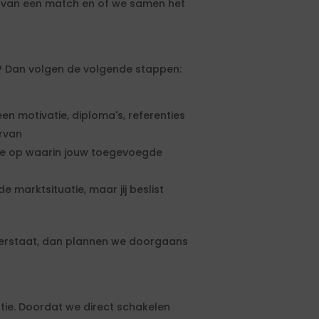
s van een match en of we samen het
at? Dan volgen de volgende stappen:
een motivatie, diploma's, referenties
ervan
rte op waarin jouw toegevoegde
e marktsituatie, maar jij beslist
terstaat, dan plannen we doorgaans
tie. Doordat we direct schakelen