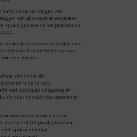
ten.
an bermDRIP’s, vervangen van
eggen van glasvezel en realiseren
verspreid gedurende het jaar binnen
raagd.
et realisatie, het mede opstellen van
 overeenkomsten ten behoeve van
 van een nieuwe
beheer van onder de
omsten in de rol van
erkt met adviseurs omgeving en
eekpunt voor contact met aannemer
.
ctmanagementprocessen zoals
-, proces- en/of producttoetsen,
en met opdrachtnemer.
jnen van project.