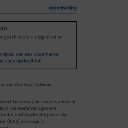
detachering
cht
et
geschikt om als zzp'er uit te
vrijheid van een ondernemer
freelance opdrachten
naar een Contract Adviseur.
nsport Systemen) is verantwoordelijk
amisch Verkeersmanagement
 Nederland. Opdrachtgevers zijn
taat (RWS) en mogelijk