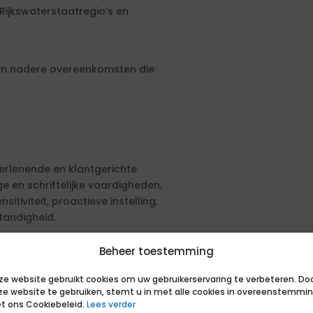
Rijkswaterstaatregio’s en
an nadere overeenkomsten die
erlenende en klantgerichte
e en schriftelijke vaardigheden,
itiviteit, proactieve instelling,
tandigheid.
Beheer toestemming
en aanbestedingsprocedure. De
en geformuleerd. Om in aanmerking
ze website gebruikt cookies om uw gebruikerservaring te verbeteren. Do
sen. Daarnaast kun je extra punten
ze website te gebruiken, stemt u in met alle cookies in overeenstemmi
t ons Cookiebeleid.
Lees verder
sen.