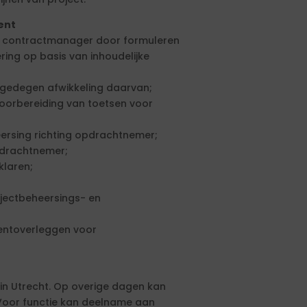
ent
n contractmanager door formuleren
ring op basis van inhoudelijke
r gedegen afwikkeling daarvan;
 voorbereiding van toetsen voor
ersing richting opdrachtnemer;
pdrachtnemer;
klaren;
ojectbeheersings- en
entoverleggen voor
in Utrecht. Op overige dagen kan
 Voor functie kan deelname aan