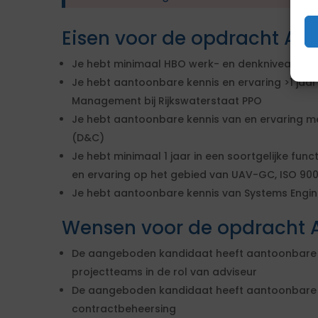
Eisen voor de opdracht Ad
Je hebt minimaal HBO werk- en denkniveau
Je hebt aantoonbare kennis en ervaring >1 jaar
Management bij Rijkswaterstaat PPO
Je hebt aantoonbare kennis van en ervaring m
(D&C)
Je hebt minimaal 1 jaar in een soortgelijke fun
en ervaring op het gebied van UAV-GC, ISO 900
Je hebt aantoonbare kennis van Systems Engin
Wensen voor de opdracht 
De aangeboden kandidaat heeft aantoonbare e
projectteams in de rol van adviseur
De aangeboden kandidaat heeft aantoonbare k
contractbeheersing