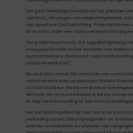
medewegbeheerders zoals provincies en gemeen
Het gaat hierbij bijvoorbeeld om het plaatsen v
camera's, vervangen van wegkantsystemen, aanl
van openbare (led)verlichting. Projecten komen 
en worden onder een raamovereenkomst uitgev
Het projectteam houdt zich tegelijkertijd bezig m
vraagspecificaties en het opstellen van nadere
opdrachtnemers. Daarnaast loopt aanbesteding
raamovereenkomst.
De opdracht omvat het verrichten van contract
raamovereenkomst opgedragen Nadere Overeenk
contractadviseur. Hierbij wordt nauw samengew
techniek. De contractadviseur is eerste aanspr
en legt verantwoording af aan contractmanager
Het aandachtsgebied ligt met name op contra
verbinding tussen risicomanagement en systeem
evenals voorbereiden en afsluiten van wijziging
Werkzaamheden worden uitgevoerd binnen richtli