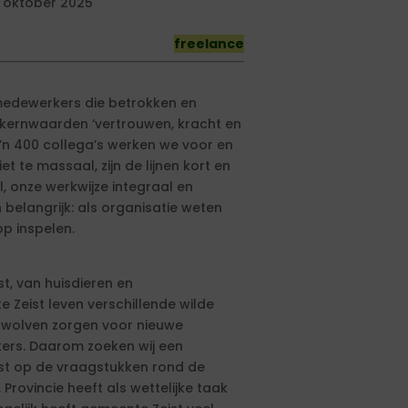
1 oktober 2025
freelance
edewerkers die betrokken en
e kernwaarden ‘vertrouwen, kracht en
zo’n 400 collega’s werken we voor en
t te massaal, zijn de lijnen kort en
, onze werkwijze integraal en
n belangrijk: als organisatie weten
op inspelen.
st, van huisdieren en
 Zeist leven verschillende wilde
e wolven zorgen voor nieuwe
kers. Daarom zoeken wij een
cust op de vraagstukken rond de
rovincie heeft als wettelijke taak