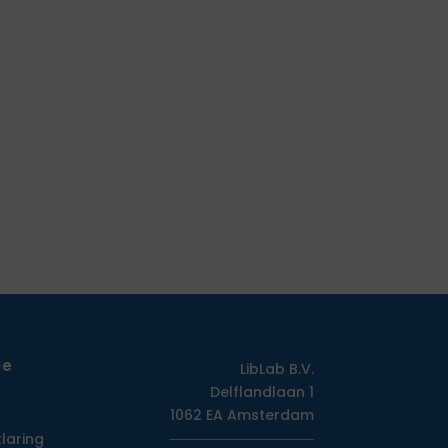
ie
LibLab B.V.
Delflandlaan 1
1062 EA Amsterdam
klaring