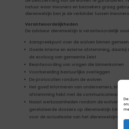
de bescherming van de wolven te garanderen. Teg
natuur waar inwoners en bezoekers graag gebrui
dierenwelzijn ben je de verbinder tussen inwoner
Verantwoordelijkheden
De adviseur dierenwelzijn is verantwoordelijk voor
Aanspreekpunt over de wolven binnen gemeent
Goede interne en externe afstemming, daarbij s
de ecoloog van gemeente Zeist
Beantwoording van vragen die binnenkomen
Voorbereiding bestuurlijke overleggen
De protocollen rondom de wolven
Het goed informeren van ondernemers, inwoner
afstemming hebt met de communicatieadviseu
De
Naast werkzaamheden rondom de wolven werk ji
on
gerelateerde dossiers op dierenwelzijn binnen g
me
voor de actualisatie van het dierenwelzijnsbeleid