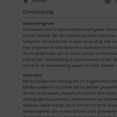
Utrecht
1
Omschrijving
Opdrachtgever
Gemeente Zeist is een moderne werkgever met m
vooral zichzelf zijn. We werken op basis van onz
nabijheid’. De werksfeer is open en prettig. Met 
met ongeveer 60.000 inwoners. Daardoor is het nie
de mogelijkheden groot. Onze cultuur is informeel
interactief. Ontwikkeling is voortdurend vereist e
wat er in de samenleving speelt en daar flexibel 
Opdracht
Dieren spelen een belangrijke rol in gemeente Zei
landbouwdieren tot wilde dieren. Binnen gemeente
dieren, zoals reeën, dassen en wolven. Met nam
uitdagingen bij inwoners, ondernemers en bezoe
adviseur dierenwelzijn die in eerste instantie fo
aanwezigheid van wolven binnen onze gemeente. P