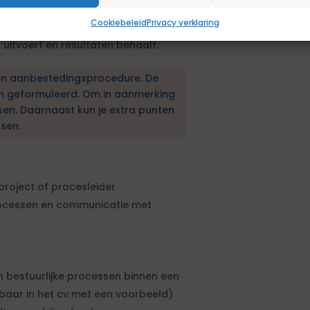
Cookiebeleid
Privacy verklaring
 en economische ontwikkeling
 uitvoert en resultaten behaalt.
en aanbestedingsprocedure. De
en geformuleerd. Om in aanmerking
sen. Daarnaast kun je extra punten
sen.
project of procesleider
rocessen en communicatie met
 bestuurlijke processen binnen een
baar in het cv met een voorbeeld)