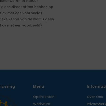
erenwelzijn of natuur
e een direct effect hebben op
et cv met een voorbeeld)
fieke kennis van de wolf is geen
et cv met een voorbeeld)
ficering
Menu
Informat
Opdrachten
Over Ons
Werkwijze
Privacy­ver