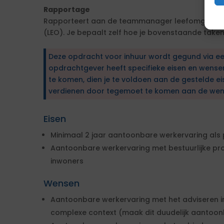
Rapportage
Rapporteert aan de teammanager leefomgeving
(LEO). Je bepaalt zelf hoe je bovenstaande taken
Deze opdracht voor inhuur wordt gegund via e
opdrachtgever heeft specifieke eisen en wens
te komen, dien je te voldoen aan de gestelde ei
verdienen door tegemoet te komen aan de wen
Eisen
Minimaal 2 jaar aantoonbare werkervaring als 
Aantoonbare werkervaring met bestuurlijke p
inwoners
Wensen
Aantoonbare werkervaring met het adviseren in
complexe context (maak dit duudelijk aantoon