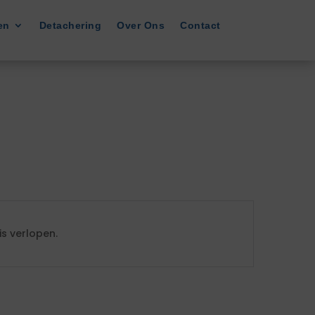
en
Detachering
Over Ons
Contact
s verlopen.