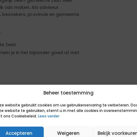
elijk heeft gemeente Zeist veel
k van maken. Als adviseur
s, bezoekers, provincie en gemeente.
:
e Zeist
tem je in het bijzonder goed af met
s en bezoekers waarbij je
Beheer toestemming
r van gemeente Zeist
ze website gebruikt cookies om uw gebruikerservaring te verbeteren. Do
j met je collega’s mogelijk ook aan
ze website te gebruiken, stemt u in met alle cookies in overeenstemmi
emeente Zeist. Zo geeft je input
t ons Cookiebeleid.
Lees verder
 in Zeist.
Accepteren
Weigeren
Bekijk voorkeure