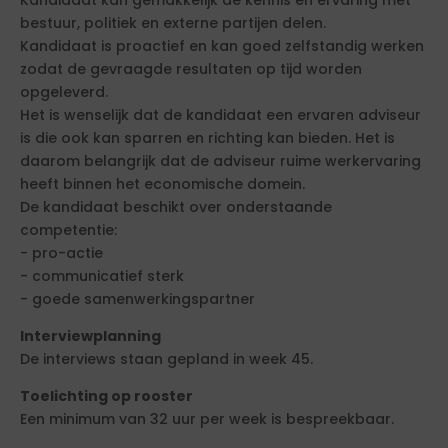
Kandidaat kan gemakkelijk de kennis en ervaring met
bestuur, politiek en externe partijen delen.
Kandidaat is proactief en kan goed zelfstandig werken
zodat de gevraagde resultaten op tijd worden
opgeleverd.
Het is wenselijk dat de kandidaat een ervaren adviseur
is die ook kan sparren en richting kan bieden. Het is
daarom belangrijk dat de adviseur ruime werkervaring
heeft binnen het economische domein.
De kandidaat beschikt over onderstaande
competentie:
- pro-actie
- communicatief sterk
- goede samenwerkingspartner
Interviewplanning
De interviews staan gepland in week 45.
Toelichting op rooster
Een minimum van 32 uur per week is bespreekbaar.