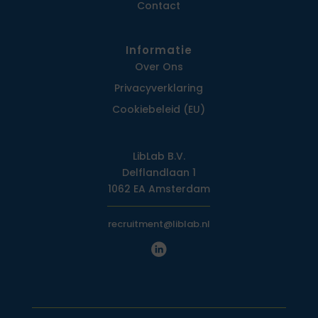
Contact
Informatie
Over Ons
Privacy­verklaring
Cookiebeleid (EU)
LibLab B.V.
Delflandlaan 1
1062 EA Amsterdam
recruitment@liblab.nl