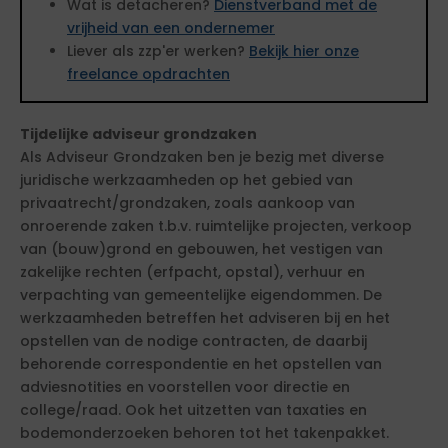
Wat is detacheren?
Dienstverband met de
vrijheid van een ondernemer
Liever als zzp'er werken?
Bekijk hier onze
freelance opdrachten
Tijdelijke adviseur grondzaken
Als Adviseur Grondzaken ben je bezig met diverse
juridische werkzaamheden op het gebied van
privaatrecht/grondzaken, zoals aankoop van
onroerende zaken t.b.v. ruimtelijke projecten, verkoop
van (bouw)grond en gebouwen, het vestigen van
zakelijke rechten (erfpacht, opstal), verhuur en
verpachting van gemeentelijke eigendommen. De
werkzaamheden betreffen het adviseren bij en het
opstellen van de nodige contracten, de daarbij
behorende correspondentie en het opstellen van
adviesnotities en voorstellen voor directie en
college/raad. Ook het uitzetten van taxaties en
bodemonderzoeken behoren tot het takenpakket.