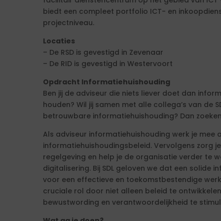
facilitair dienstencentrum op het gebied van IC
biedt een compleet portfolio ICT- en inkoopdiens
projectniveau.
Locaties
– De RSD is gevestigd in Zevenaar
– De RID is gevestigd in Westervoort
Opdracht Informatiehuishouding
Ben jij de adviseur die niets liever doet dan inf
houden? Wil jij samen met alle collega’s van de
betrouwbare informatiehuishouding? Dan zoeken
Als adviseur informatiehuishouding werk je mee 
informatiehuishoudingsbeleid. Vervolgens zorg j
regelgeving en help je de organisatie verder te 
digitalisering. Bij SDL geloven we dat een solide 
voor een effectieve en toekomstbestendige werko
cruciale rol door niet alleen beleid te ontwikkel
bewustwording en verantwoordelijkheid te stimul
Wat ga je doen?