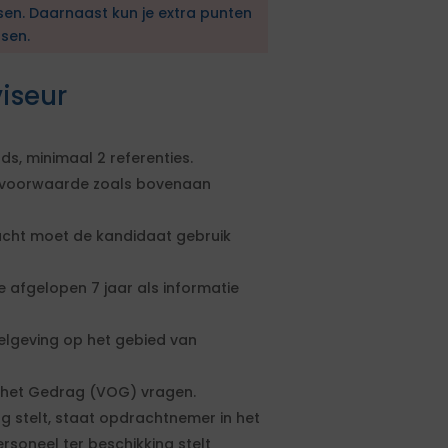
sen. Daarnaast kun je extra punten
sen.
iseur
ds, minimaal 2 referenties.
ngsvoorwaarde zoals bovenaan
acht moet de kandidaat gebruik
 afgelopen 7 jaar als informatie
elgeving op het gebied van
 het Gedrag (VOG) vragen.
g stelt, staat opdrachtnemer in het
ersoneel ter beschikking stelt