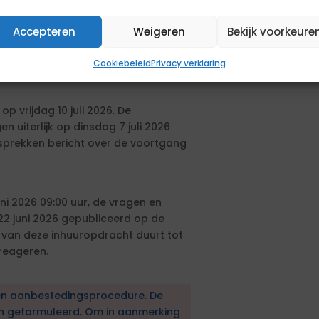
me en kennis draag je bij aan een
nu en in de toekomst. Je bent een
Accepteren
Weigeren
Bekijk voorkeure
 kan vertalen naar hele heldere en
ouding, bent resultaatgericht en
Cookiebeleid
Privacy verklaring
digheden.
p vrijdag 10 juli 2026. De
n uiterlijk op dinsdag 7 juli 2026
sprekken bericht over de voortgang
ni 2026 09:00 uur, de vragen en
 juni 2026 gepubliceerd op de
 van deze inhuuropdracht duurt tot
 reageren.
en aanbestedingsprocedure. De
en geformuleerd. Om in aanmerking