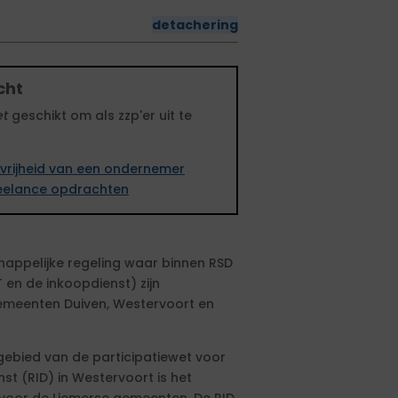
detachering
cht
et
geschikt om als zzp'er uit te
vrijheid van een ondernemer
freelance opdrachten
appelijke regeling waar binnen RSD
 en de inkoopdienst) zijn
emeenten Duiven, Westervoort en
gebied van de participatiewet voor
st (RID) in Westervoort is het