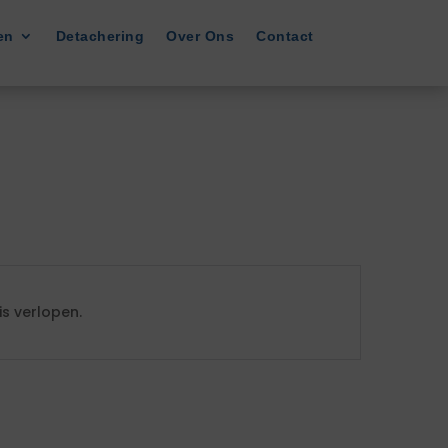
en
Detachering
Over Ons
Contact
s verlopen.