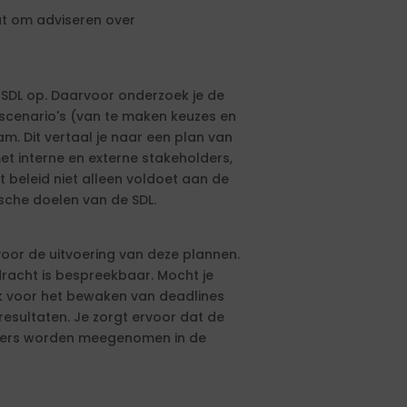
aat om adviseren over
 SDL op. Daarvoor onderzoek je de
je scenario's (van te maken keuzes en
 Dit vertaal je naar een plan van
t interne en externe stakeholders,
 beleid niet alleen voldoet aan de
ische doelen van de SDL.
r voor de uitvoering van deze plannen.
dracht is bespreekbaar. Mocht je
jk voor het bewaken van deadlines
resultaten. Je zorgt ervoor dat de
kers worden meegenomen in de