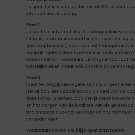
Je speelt een sleutelrol binnen de SDL als het g
informatiehuishouding.
Fase 1
Je stelt het informatiehuishoudingsbeleid van de
situatie, informatiebehoeften en risico's en leg 
gevraagde acties) voor aan het managementteam.
aanpak. Tijdens deze fase werk je nauw samen me
waaronder ICT-adviseurs. Je zorgt ervoor dat het
wettelijke eisen, maar ook aansluit bij de strateg
Fase 2
Idealiter zorg jij vervolgens zelf als projectleide
Het al dan niet oppakken van dit deel van de op
deze rol op je nemen, dan ben je verantwoordeli
en het borgen van de kwaliteit van de geleverde 
implementatie soepel verloopt en dat medewer
veranderingen.
Werkzaamheden die bij je opdracht horen