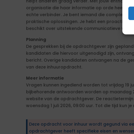
helpt anderen graag verder. Met jouw enthousias
organisatie die haar informatie op orde heeft – 
echte verbinder. Je bent iemand die complexiteit
praktische oplossingen. Je hebt een proactieve h
beschikt over uitstekende communicatieve vaar
Planning
De gesprekken bij de opdrachtgever zijn gepland o
kandidaten die hiervoor uitgenodigd zijn, ontvange
bericht. Overige kandidaten ontvangen na de ge
van deze inhuuropdracht.
Meer informatie
Vragen kunnen ingediend worden tot vrijdag 19 ju
bijbehorende antwoorden worden op maandag 22
website van de opdrachtgever. De reactietermijn
woensdag 1 juli 2026, 09:00 uur. Tot die tijd kun je
Deze opdracht voor inhuur wordt gegund via e
opdrachtgever heeft specifieke eisen en wens