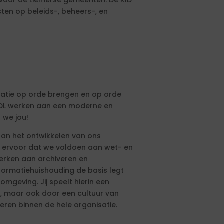
T voor de Liemerse gemeenten. De RID
ten op beleids-, beheers-, en
ormatie op orde brengen en op orde
 SDL werken aan een moderne en
 we jou!
aan het ontwikkelen van ons
e ervoor dat we voldoen aan wet- en
werken aan archiveren en
informatiehuishouding de basis legt
mgeving. Jij speelt hierin een
en, maar ook door een cultuur van
eren binnen de hele organisatie.