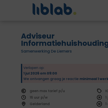
Adviseur
Informatiehuishoudin
Samenwerking De Liemers
Verlopen op:
1 jul 2026 om 09:00
We ontvangen graag je reactie
minimaal 1 wer
geen
tarief
I
16
1
Gelderland
1