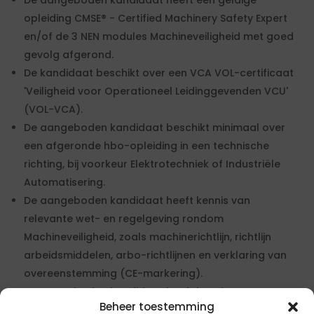
De aangeboden kandidaat heeft een geldige
opleiding CMSE® - Certified Machinery Safety Expert
en/of de 3 NEN modules Machineveiligheid met goed
gevolg afgerond.
De kandidaat beschikt over een VCA VOL-certificaat
'Veiligheid voor Operationeel Leidinggevenden VCU'
(VOL-VCA).
De aangeboden kandidaat beschikt minimaal over
een afgeronde hbo-opleiding in een technische
richting, bij voorkeur Elektrotechniek of Industriële
Automatisering.
De aangeboden kandidaat heeft kennis van
relevante wet- en regelgeving rondom
Machineveiligheid, zoals machinerichtlijn, richtlijn
arbeidsmiddelen, arbo-richtlijnen en verklaring van
overeenstemming (CE-markering).
De aangeboden kandidaat heeft kennis van en
Beheer toestemming
minimaal 1 jaar aantoonbare werkervaring met