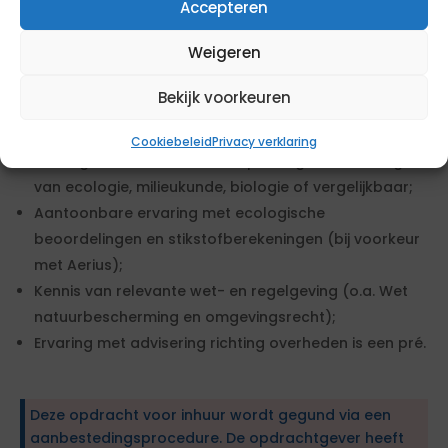
Accepteren
je jouw ecologische kennis inzet in complexe
bestuurlijke en juridische contexten. Je vindt het leuk
Weigeren
om samen te werken, kunt helder communiceren en
hebt oog voor zowel detail als het grotere geheel.
Bekijk voorkeuren
Verder vragen we
Cookiebeleid
Privacy verklaring
Een afgeronde hbo- of wo-opleiding in de richting
van ecologie, milieukunde, biologie of vergelijkbaar;
Aantoonbare ervaring met ecologische
beoordelingen en stikstofberekeningen (bij voorkeur
met Aerius);
Kennis van relevante wet- en regelgeving (o.a. Wet
natuurbescherming en omgevingsrecht);
Ervaring met advisering richting overheden is een pré.
Deze opdracht voor inhuur wordt gegund via een
aanbestedingsprocedure. De opdrachtgever heeft