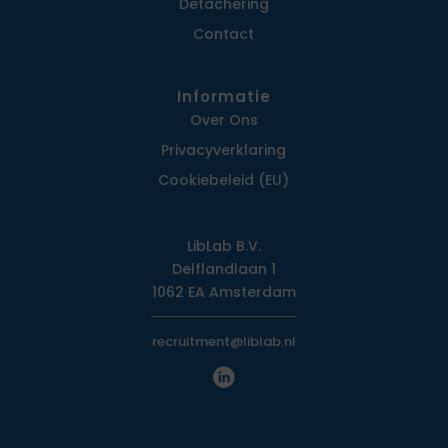
Detachering
Contact
Informatie
Over Ons
Privacy­verklaring
Cookiebeleid (EU)
LibLab B.V.
Delflandlaan 1
1062 EA Amsterdam
recruitment@liblab.nl