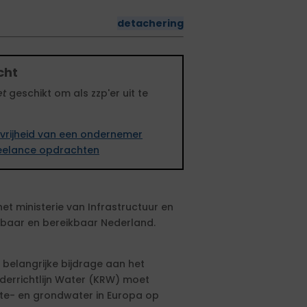
detachering
cht
et
geschikt om als zzp'er uit te
vrijheid van een ondernemer
freelance opdrachten
het ministerie van Infrastructuur en
efbaar en bereikbaar Nederland.
belangrijke bijdrage aan het
derrichtlijn Water (KRW) moet
kte- en grondwater in Europa op