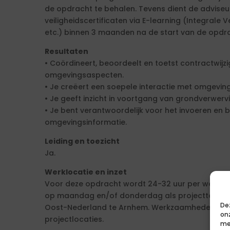
de opdracht te behalen. Tevens dient de adviseur
veiligheidscertificaten via E-learning (Integrale Ve
etc.) binnen 3 maanden na de start van de opdra
Resultaten
• Coördineert, beoordeelt en toetst contractwijz
omgevingsaspecten.
• Je creëert een soepele interactie met omgevi
• Je geeft inzicht in voortgang van grondverwer
• Je bent verantwoordelijk voor het invoeren en 
omgevingsinformatie.
Leiding en toezicht
Ja.
Werklocatie en inzet
Voor deze opdracht wordt 24-32 uur per week in
op maandag en/of donderdag als projectteam op
De
Oost-Nederland te Arnhem. Werkzaamheden vinde
on
projectlocaties.
me