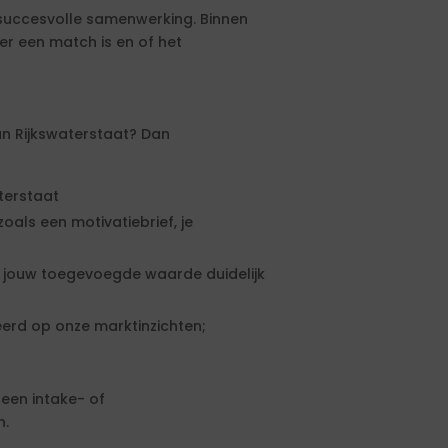
 succesvolle samenwerking. Binnen
er een match is en of het
an Rijkswaterstaat? Dan
aterstaat
als een motivatiebrief, je
n jouw toegevoegde waarde duidelijk
eerd op onze marktinzichten;
 een intake- of
n.