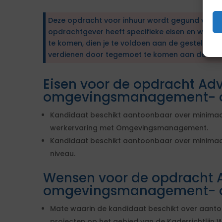
Deze opdracht voor inhuur wordt gegund via e
opdrachtgever heeft specifieke eisen en wens
te komen, dien je te voldoen aan de gestelde ei
verdienen door tegemoet te komen aan de wen
Eisen voor de opdracht Adv
omgevingsmanagement- o
Kandidaat beschikt aantoonbaar over minimaal
werkervaring met Omgevingsmanagement.
Kandidaat beschikt aantoonbaar over minimaa
niveau.
Wensen voor de opdracht 
omgevingsmanagement- o
Mate waarin de kandidaat beschikt over aanto
projecten op het gebied van de Kaderrichtlijn 