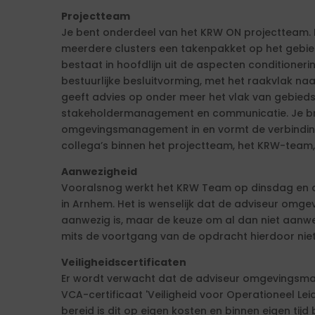
Projectteam
Je bent onderdeel van het KRW ON projectteam. Bi
meerdere clusters een takenpakket op het geb
bestaat in hoofdlijn uit de aspecten conditioner
bestuurlijke besluitvorming, met het raakvlak naar
geeft advies op onder meer het vlak van gebied
stakeholdermanagement en communicatie. Je br
omgevingsmanagement in en vormt de verbindin
collega’s binnen het projectteam, het KRW-team,
Aanwezigheid
Vooralsnog werkt het KRW Team op dinsdag en 
in Arnhem. Het is wenselijk dat de adviseur o
aanwezig is, maar de keuze om al dan niet aanwezig 
mits de voortgang van de opdracht hierdoor niet
Veiligheidscertificaten
Er wordt verwacht dat de adviseur omgevingsman
VCA-certificaat 'Veiligheid voor Operationeel L
bereid is dit op eigen kosten en binnen eigen tij