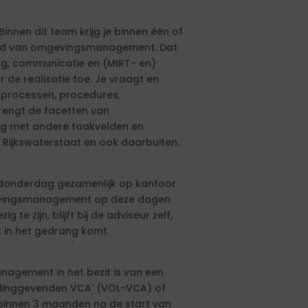
nnen dit team krijg je binnen één of
ied van omgevingsmanagement. Dat
ing, communicatie en (MIRT- en)
 de realisatie toe. Je vraagt en
sprocessen, procedures,
engt de facetten van
g met andere taakvelden en
 Rijkswaterstaat en ook daarbuiten.
donderdag gezamenlijk op kantoor
mgevingsmanagement op deze dagen
te zijn, blijft bij de adviseur zelf,
 in het gedrang komt.
agement in het bezit is van een
eidinggevenden VCA' (VOL-VCA) of
d binnen 3 maanden na de start van