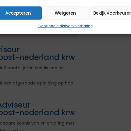
en aanbestedingsprocedure. De
Accepteren
Weigeren
Bekijk voorkeure
en geformuleerd. Om in aanmerking
sen. Daarnaast kun je extra punten
Cookiebeleid
Privacy verklaring
sen.
iseur
ost-nederland krw
 2 aantal jaren kennis van en
l een afgeronde opleiding op hbo
Adviseur
ost-nederland krw
onbare kennis van en ervaring met
Water en/of