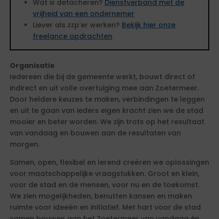
Wat is detacheren?
Dienstverband met de
vrijheid van een ondernemer
Liever als zzp'er werken?
Bekijk hier onze
freelance opdrachten
Organisatie
Iedereen die bij de gemeente werkt, bouwt direct of
indirect en uit volle overtuiging mee aan Zoetermeer.
Door heldere keuzes te maken, verbindingen te leggen
en uit te gaan van ieders eigen kracht zien we de stad
mooier en beter worden. We zijn trots op het resultaat
van vandaag en bouwen aan de resultaten van
morgen.
Samen, open, flexibel en lerend creëren we oplossingen
voor maatschappelijke vraagstukken. Groot en klein,
voor de stad en de mensen, voor nu en de toekomst.
We zien mogelijkheden, benutten kansen en maken
ruimte voor ideeën en initiatief. Met hart voor de stad
samen bouwen aan het Zoetermeer van vandaag én