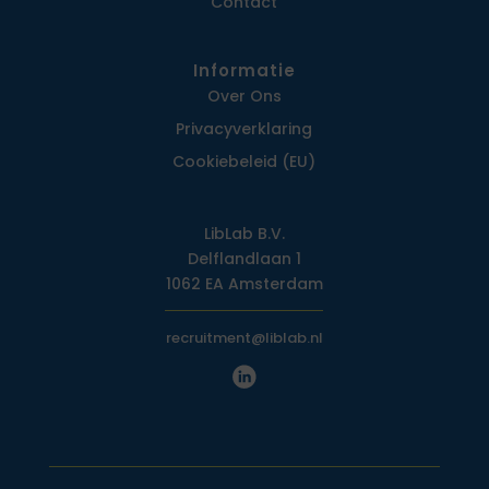
Contact
Informatie
Over Ons
Privacy­verklaring
Cookiebeleid (EU)
LibLab B.V.
Delflandlaan 1
1062 EA Amsterdam
recruitment@liblab.nl