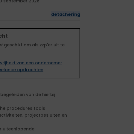
0 september 2026
detachering
cht
et
geschikt om als zzp'er uit te
vrijheid van een ondernemer
freelance opdrachten
begeleiden van de hierbij
che procedures zoals
iviteiten, projectbesluiten en
r uiteenlopende