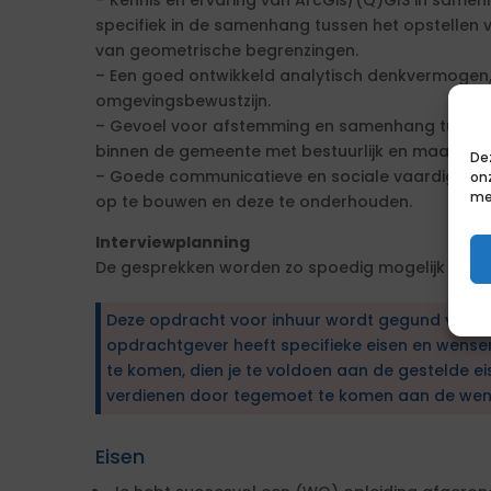
– Kennis en ervaring van ArcGis/(Q)GIS in same
specifiek in de samenhang tussen het opstellen v
van geometrische begrenzingen.
– Een goed ontwikkeld analytisch denkvermogen, po
omgevingsbewustzijn.
– Gevoel voor afstemming en samenhang tussen v
binnen de gemeente met bestuurlijk en maatscha
De
– Goede communicatieve en sociale vaardigheden
on
me
op te bouwen en deze te onderhouden.
Interviewplanning
De gesprekken worden zo spoedig mogelijk na het
Deze opdracht voor inhuur wordt gegund via e
opdrachtgever heeft specifieke eisen en wens
te komen, dien je te voldoen aan de gestelde ei
verdienen door tegemoet te komen aan de wen
Eisen