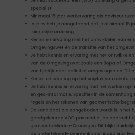
Je hebt succesvol een (WO) opleiding afgerond
specialist.
Minimaal 15 jaar werkervaring als adviseur ruimt
In je cv heb je aangetoond dat je minimaal 15 ja
ruimtelijke ordening.
Kennis en ervaring met het ontwikkelen van en
Omgevingswet én de transitie van het omgevin
Je hebt kennis en ervaring met het ontwikkele
van de Omgevingswet zoals een Bopa of Omgev
van tijdelijk naar definitief omgevingsplan. Dit blij
Kennis en ervaring op het snijvlak van ruimteli
Je hebt kennis en ervaring met het werken op he
en geo-informatie. Specifiek in de samenhang t
regels en het tekenen van geometrische begre
De kandidaat die aangeboden wordt is in het b
goedgekeurde VOG passend bij de opdracht di
gemeente Midden-Groningen. Dit blijkt duidelijk 
de ondertekende overeenkomst ingediend. Een