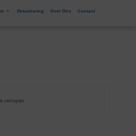
en
Detachering
Over Ons
Contact
s verlopen.