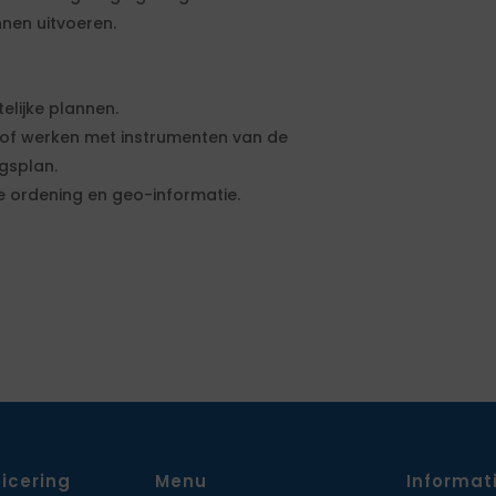
nen uitvoeren.
elijke plannen.
/of werken met instrumenten van de
gsplan.
jke ordening en geo-informatie.
ficering
Menu
Informat