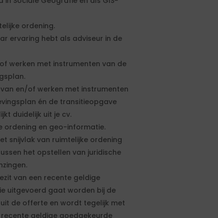
 in Sociale Geografie en als GIS-
elijke ordening.
ar ervaring hebt als adviseur in de
/of werken met instrumenten van de
gsplan.
n van en/of werken met instrumenten
ingsplan én de transitieopgave
kt duidelijk uit je cv.
jke ordening en geo-informatie.
t snijvlak van ruimtelijke ordening
ussen het opstellen van juridische
nzingen.
ezit van een recente geldige
e uitgevoerd gaat worden bij de
uit de offerte en wordt tegelijk met
 recente geldige goedgekeurde