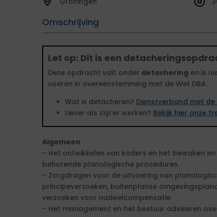
Groningen
3
Omschrijving
Let op: Dit is een detacheringsopdra
Deze opdracht valt onder
detachering
en is
ni
voeren in overeenstemming met de Wet DBA.
Wat is detacheren?
Dienstverband met de 
Liever als zzp'er werken?
Bekijk hier onze 
Algemeen
– Het ontwikkelen van kaders en het bewaken en 
behorende planologische procedures.
– Zorgdragen voor de uitvoering van planologis
principeverzoeken, buitenplanse omgevingsplanact
verzoeken voor nadeelcompensatie.
– Het management en het bestuur adviseren ove