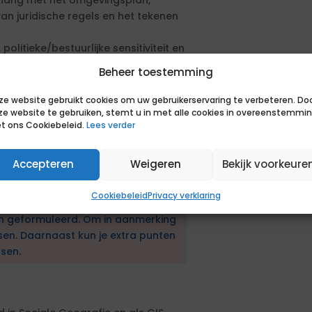
nhang met het omgevingsplan,
an juridische regels en het tekenen
litieke/bestuurlijke sensitiviteit en
Beheer toestemming
erschillende beleidsterreinen
ppelijk impact.
ze website gebruikt cookies om uw gebruikerservaring te verbeteren. Do
 waarmee je in staat bent relaties
ze website te gebruiken, stemt u in met alle cookies in overeenstemmi
t ons Cookiebeleid.
Lees verder
Accepteren
Weigeren
Bekijk voorkeure
 sluiten van de termijn ingepland.
Cookiebeleid
Privacy verklaring
en aanbestedingsprocedure. De
en geformuleerd. Om in aanmerking
sen. Daarnaast kun je extra punten
sen.