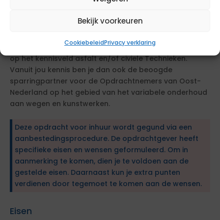
Meest essentiële competenties
Als PPO Wegenteam Oost-Nederland zijn we op zoek
Bekijk voorkeuren
naar kennis op het gebied van assetmanagement. Er
gaat een sterke voorkeur uit naar praktijk kennis op het
Cookiebeleid
Privacy verklaring
gebied van grond weg en waterbouw bij de voorkeur is
op het kennisveld asfalt en/of civiele Technieken.
Vanuit jou kennis ben je dan ook de beoogde
sparringpartner voor de Opdrachtnemers van Oost-
Nederland op het gebied van het variabele onderhoud
aan wegen en kunstwerken.
Deze opdracht voor inhuur wordt gegund via een
aanbestedingsprocedure. De opdrachtgever heeft
specifieke eisen en wensen geformuleerd. Om in
aanmerking te komen, dien je te voldoen aan de
gestelde eisen. Daarnaast kun je extra punten
verdienen door tegemoet te komen aan de wensen.
Eisen