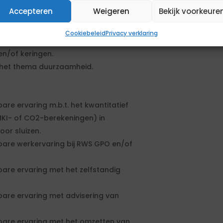
Accepteren
Weigeren
Bekijk voorkeure
een relevante richting zoals:
Cookiebeleid
Privacy verklaring
met advisering van
 en/of keringen.
p het thema duurzaamheid.
re ervaring m.b.t. het kwantitatief
MKI- of CO2-berekeningen) in
oor sluizen.
are werkervaring bij RWS GPO en/of
are ervaring met het zelfstandig
are ervaring met advisering van
bare ervaring met het omzetten van