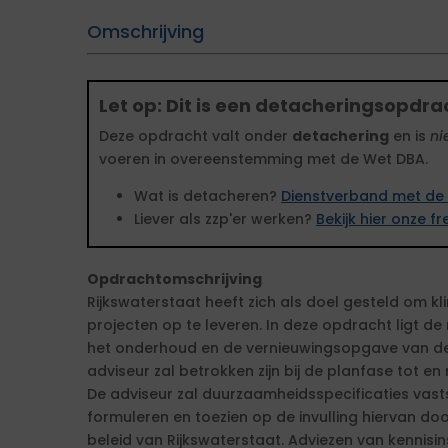
Omschrijving
Let op: Dit is een detacheringsopdra
Deze opdracht valt onder
detachering
en is
ni
voeren in overeenstemming met de Wet DBA.
Wat is detacheren?
Dienstverband met de 
Liever als zzp'er werken?
Bekijk hier onze 
Opdrachtomschrijving
Rijkswaterstaat heeft zich als doel gesteld om kl
projecten op te leveren. In deze opdracht ligt 
het onderhoud en de vernieuwingsopgave van de s
adviseur zal betrokken zijn bij de planfase tot en
De adviseur zal duurzaamheidsspecificaties vasts
formuleren en toezien op de invulling hiervan d
beleid van Rijkswaterstaat. Adviezen van kennisi