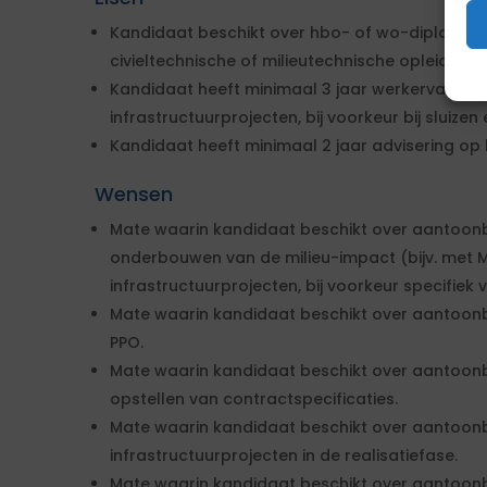
Kandidaat beschikt over hbo- of wo-diploma in 
civieltechnische of milieutechnische opleiding.
Kandidaat heeft minimaal 3 jaar werkervaring 
infrastructuurprojecten, bij voorkeur bij sluizen
Kandidaat heeft minimaal 2 jaar advisering o
Wensen
Mate waarin kandidaat beschikt over aantoonba
onderbouwen van de milieu-impact (bijv. met 
infrastructuurprojecten, bij voorkeur specifiek v
Mate waarin kandidaat beschikt over aantoonb
PPO.
Mate waarin kandidaat beschikt over aantoonb
opstellen van contractspecificaties.
Mate waarin kandidaat beschikt over aantoonb
infrastructuurprojecten in de realisatiefase.
Mate waarin kandidaat beschikt over aantoon