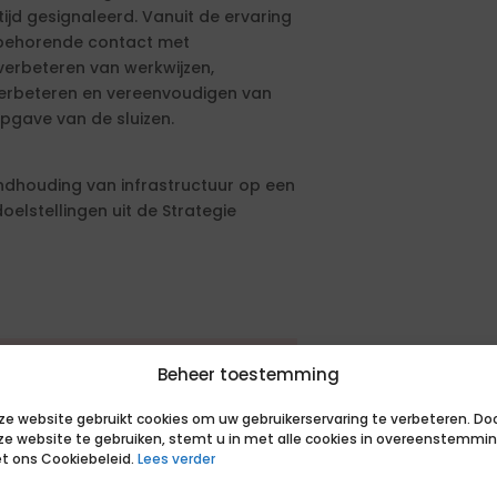
ijd gesignaleerd. Vanuit de ervaring
ijbehorende contact met
 verbeteren van werkwijzen,
verbeteren en vereenvoudigen van
pgave van de sluizen.
andhouding van infrastructuur op een
elstellingen uit de Strategie
en aanbestedingsprocedure. De
Beheer toestemming
en geformuleerd. Om in aanmerking
sen. Daarnaast kun je extra punten
ze website gebruikt cookies om uw gebruikerservaring te verbeteren. Do
sen.
ze website te gebruiken, stemt u in met alle cookies in overeenstemmi
t ons Cookiebeleid.
Lees verder