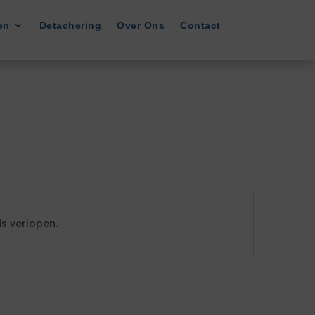
en
Detachering
Over Ons
Contact
s verlopen.