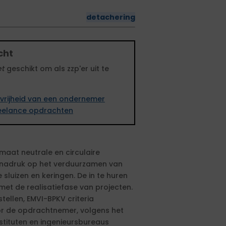
detachering
cht
et
geschikt om als zzp'er uit te
vrijheid van een ondernemer
freelance opdrachten
imaat neutrale en circulaire
de nadruk op het verduurzamen van
luizen en keringen. De in te huren
 met de realisatiefase van projecten.
tellen, EMVI-BPKV criteria
oor de opdrachtnemer, volgens het
nstituten en ingenieursbureaus