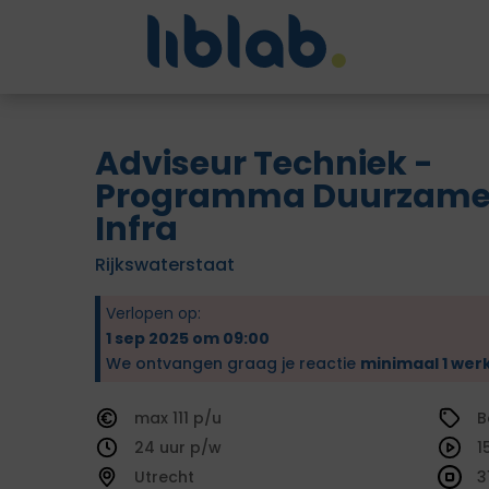
Adviseur Techniek -
Programma Duurzam
Infra
Rijkswaterstaat
Verlopen op:
1 sep 2025 om 09:00
We ontvangen graag je reactie
minimaal 1 wer
111
B
24
1
Utrecht
3