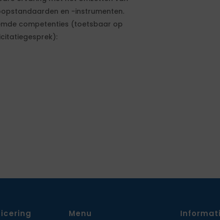
oopstandaarden en -instrumenten.
emde competenties (toetsbaar op
icitatiegesprek):
ficering
Menu
Informat