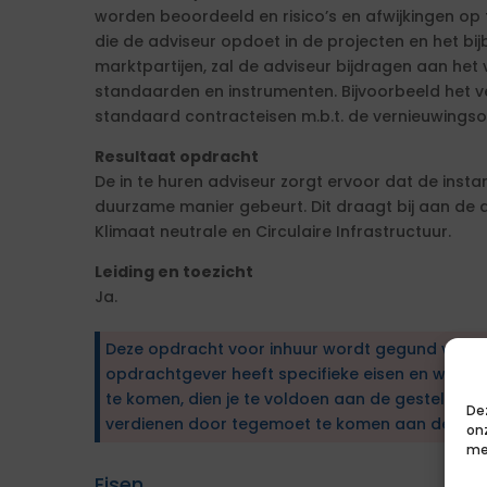
worden beoordeeld en risico’s en afwijkingen op t
die de adviseur opdoet in de projecten en het b
marktpartijen, zal de adviseur bijdragen aan het
standaarden en instrumenten. Bijvoorbeeld het 
standaard contracteisen m.b.t. de vernieuwingso
Resultaat opdracht
De in te huren adviseur zorgt ervoor dat de inst
duurzame manier gebeurt. Dit draagt bij aan de do
Klimaat neutrale en Circulaire Infrastructuur.
Leiding en toezicht
Ja.
Deze opdracht voor inhuur wordt gegund via e
opdrachtgever heeft specifieke eisen en wens
te komen, dien je te voldoen aan de gestelde ei
De
verdienen door tegemoet te komen aan de wen
on
me
Eisen