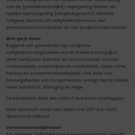
van de (publiekrechtelijke) regelgeving binnen de
fysieke leefomgeving (omgevingsrecht). Eenheid
Feiligens bestaat uit veiligheidsadviseurs, een
evenementencoördinator en een projectondersteuner.
Wat ga je doen
Regierol van gemeenten op complexe
veiligheidsvraagstukken wordt steeds belangrijker.
Denk hierbij aan thema’s als woonoverlast, actuele
crisissituaties, ondermijnende criminaliteit, cybercrime,
horeca en evenementenveiligheid. Ook inzet van
bevoegdheden van burgemeester vraagt hierbij steeds
meer aandacht, afweging en regie.
De kandidaat dient een VOG-P te kunnen overleggen.
Deze opdracht staat niet open voor ZZP-ers, noch
direct noch indirect.
Verantwoordelijkheden
Als adviseur Veiligheid ben je breed inzetbaar, gericht