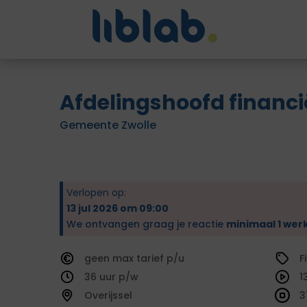
Afdelingshoofd financ
Gemeente Zwolle
Verlopen op:
13 jul 2026 om 09:00
We ontvangen graag je reactie
minimaal 1 wer
geen
tarief
F
36
1
Overijssel
3