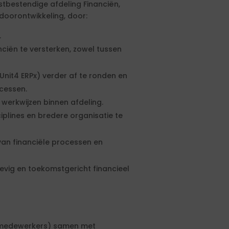
bestendige afdeling Financiën,
 doorontwikkeling, door:
.
ciën te versterken, zowel tussen
Unit4 ERPx) verder af te ronden en
cessen.
 werkwijzen binnen afdeling.
plines en bredere organisatie te
van financiële processen en
vig en toekomstgericht financieel
0 medewerkers) samen met