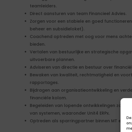
teamleiders.
Direct aansturen van team Financieel Advies.
Zorgen voor een stabiele en goed functionerend
beheer en subsidieloket).
Coachend optreden met oog voor mens achter 
bieden.
Vertalen van bestuurlijke en strategische opga
uitvoerbare plannen.
Adviseren van directie en bestuur over financi
Bewaken van kwaliteit, rechtmatigheid en voor
rapportages.
Bijdragen aan organisatieontwikkeling en verde
financiële kolom.
Begeleiden van lopende ontwikkelingen zoals di
van systemen, waaronder Unit4 ERPx.
De
Optreden als sparringpartner binnen MT en b
on
me