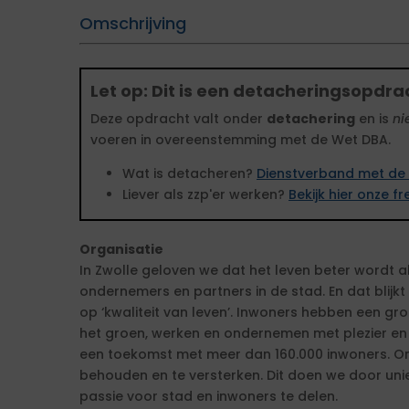
Omschrijving
Let op: Dit is een detacheringsopdra
Deze opdracht valt onder
detachering
en is
ni
voeren in overeenstemming met de Wet DBA.
Wat is detacheren?
Dienstverband met de 
Liever als zzp'er werken?
Bekijk hier onze 
Organisatie
In Zwolle geloven we dat het leven beter wordt
ondernemers en partners in de stad. En dat blijk
op ‘kwaliteit van leven’. Inwoners hebben een gr
het groen, werken en ondernemen met plezier en vo
een toekomst met meer dan 160.000 inwoners. On
behouden en te versterken. Dit doen we door un
passie voor stad en inwoners te delen.