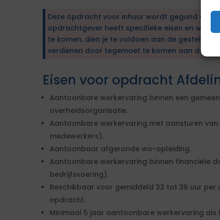
Deze opdracht voor inhuur wordt gegund via e
opdrachtgever heeft specifieke eisen en wens
te komen, dien je te voldoen aan de gestelde ei
verdienen door tegemoet te komen aan de wen
Eisen voor opdracht Afdeli
Aantoonbare werkervaring binnen een gemeente
overheidsorganisatie.
Aantoonbare werkervaring met aansturen van 
medewerkers).
Aantoonbaar afgeronde wo-opleiding.
Aantoonbare werkervaring binnen financiële do
bedrijfsvoering).
Beschikbaar voor gemiddeld 32 tot 36 uur per
opdracht.
Minimaal 5 jaar aantoonbare werkervaring als