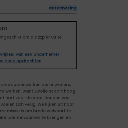
detachering
cht
et
geschikt om als zzp'er uit te
vrijheid van een ondernemer
freelance opdrachten
 als we samenwerken met inwoners,
t te werken, want Zwolle scoort hoog
oot hart voor de stad, houden van
elen zich veilig. We kijken uit naar
ze missie is om brede welvaart te
ieke talenten samen te brengen en