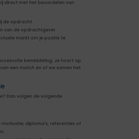
ij direct met het beoordelen van
ij de opdracht.
sen van de opdrachtgever.
actuele markt om je positie te
uccesvolle bemiddeling. Je hoort op
s van een match en of we samen het
le
lle? Dan volgen de volgende
 motivatie, diploma's, referenties of
n.