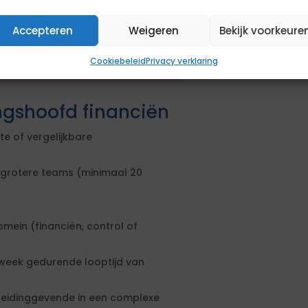
en aanbestedingsprocedure. De
Accepteren
Weigeren
Bekijk voorkeure
en geformuleerd. Om in aanmerking
sen. Daarnaast kun je extra punten
Cookiebeleid
Privacy verklaring
sen.
ngshoofd financiën
 of vergelijkbare
grotere teams (minimaal 20
mein (financiën, control of
 week gedurende looptijd van
 leidinggevende in een complexe