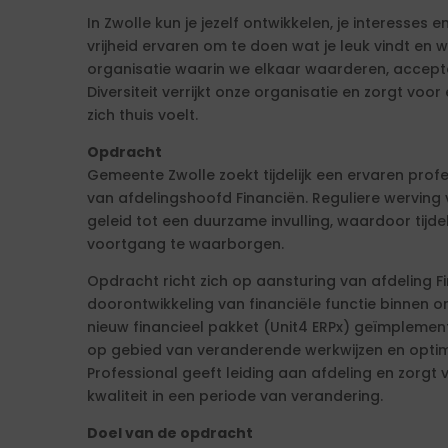
In Zwolle kun je jezelf ontwikkelen, je interesse
vrijheid ervaren om te doen wat je leuk vindt en w
organisatie waarin we elkaar waarderen, accepte
Diversiteit verrijkt onze organisatie en zorgt voor
zich thuis voelt.
Opdracht
Gemeente Zwolle zoekt tijdelijk een ervaren profes
van afdelingshoofd Financiën. Reguliere werving 
geleid tot een duurzame invulling, waardoor tijdeli
voortgang te waarborgen.
Opdracht richt zich op aansturing van afdeling F
doorontwikkeling van financiële functie binnen o
nieuw financieel pakket (Unit4 ERPx) geïmplement
op gebied van veranderende werkwijzen en optim
Professional geeft leiding aan afdeling en zorgt v
kwaliteit in een periode van verandering.
Doel van de opdracht