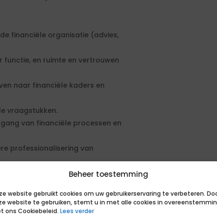
e financiële organisatie (advies,
functie, en ruimte en vertrouwen
ven naar financiële kaders en
ële vraagstukken.
tgang van financiële processen en
re professionalisering van
gitalisering en doorontwikkeling
Beheer toestemming
ze website gebruikt cookies om uw gebruikerservaring te verbeteren. Do
ijdragen aan concernbrede opgaven.
ze website te gebruiken, stemt u in met alle cookies in overeenstemmi
t ons Cookiebeleid.
Lees verder