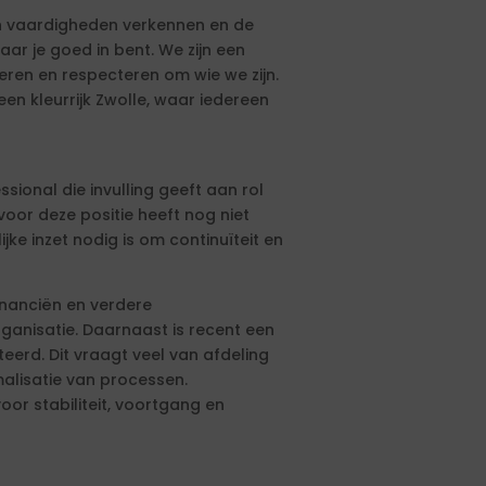
s en vaardigheden verkennen en de
aar je goed in bent. We zijn een
ren en respecteren om wie we zijn.
 een kleurrijk Zwolle, waar iedereen
sional die invulling geeft aan rol
voor deze positie heeft nog niet
jke inzet nodig is om continuïteit en
inanciën en verdere
rganisatie. Daarnaast is recent een
eerd. Dit vraagt veel van afdeling
alisatie van processen.
oor stabiliteit, voortgang en