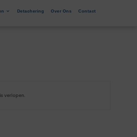
en
Detachering
Over Ons
Contact
s verlopen.