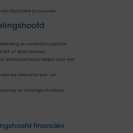
van financiële processen.
elingshoofd
ikkeling en verandertrajecten.
 MT of directieteam.
of eindverantwoordelijke voor een
iën en relevante wet- en
isering op strategisch niveau.
ingshoofd financiën