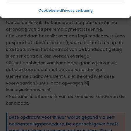
• Als de kandidaat mag starten bij de klant, dan zal er
een pre-employmentscreening plaatsvinden. Wij sturen
Cookiebeleid
Privacy verklaring
u op dat moment de daarvoor benodigde documenten
toe via de Portal. Uw kandidaat mag pas starten na
afronding van de pre-employmentscreening.
• De kandidaat beschikt over een legitimatiebewijs (een
paspoort of identiteitskaart), welke bij intake én op de
startdatum van het contract van de kandidaat geldig
is en ter controle kan worden overlegd.
• Bij het aanbieden van kandidaat gaan wij ervan uit
dat u akkoord bent met de voorwaarden van
Gemeente Eindhoven. Bent u niet bekend met deze
voorwaarden kunt u deze opvragen bij
inhuur@eindhoven.nl;
• Het tarief is afhankelijk van de kennis en kunde van de
kandidaat.
Deze opdracht voor inhuur wordt gegund via een
aanbestedingsprocedure. De opdrachtgever heeft
specifieke eisen en wensen geformuleerd. Om in