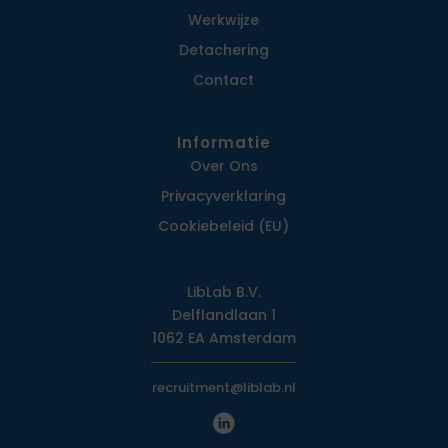
Werkwijze
Detachering
Contact
Informatie
Over Ons
Privacy­verklaring
Cookiebeleid (EU)
LibLab B.V.
Delflandlaan 1
1062 EA Amsterdam
recruitment@liblab.nl