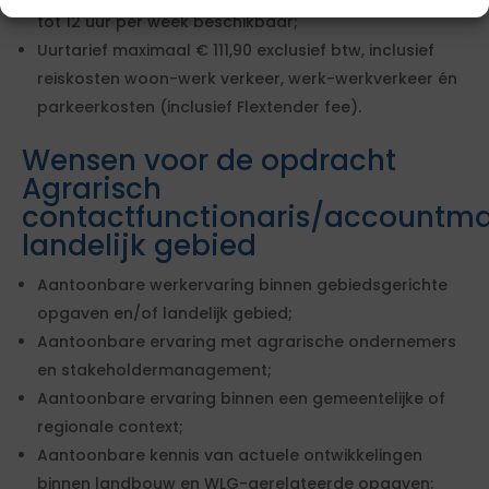
tot 12 uur per week beschikbaar;
Uurtarief maximaal € 111,90 exclusief btw, inclusief
reiskosten woon-werk verkeer, werk-werkverkeer én
parkeerkosten (inclusief Flextender fee).
Wensen voor de opdracht
Agrarisch
contactfunctionaris/accountm
landelijk gebied
Aantoonbare werkervaring binnen gebiedsgerichte
opgaven en/of landelijk gebied;
Aantoonbare ervaring met agrarische ondernemers
en stakeholdermanagement;
Aantoonbare ervaring binnen een gemeentelijke of
regionale context;
Aantoonbare kennis van actuele ontwikkelingen
binnen landbouw en WLG-gerelateerde opgaven;