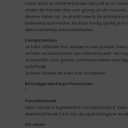
maar waar je verbeterkansen ziet pak je ze natuu
steekt de handen dan ook graag uit de mouwen, j
diverse taken op. Je draait mee in de primaire p
baliewerkzaamheden. En waar nodig spring je in
dienstverlening werkzaamheden.
Competenties
Je hebt affiniteit met werken in een politiek-best
Je hebt actuele kennis van relevante wet- en reg
Je beschikt over goede communicatieve vaardig
schriftelijk.
Je bent flexibel en kunt snel schakelen.
Benodigd aantal professionals
1
Functieschaal
Deze functie is ingedeeld in functieschaal 8. Dez
desbetreffende CAO van de opdrachtgever inzake
CV-eisen