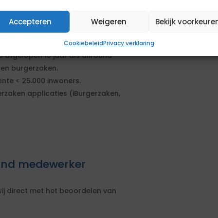
llround
Accepteren
Weigeren
Bekijk voorkeure
varing, opgedaan door vakgerichte
Cookiebeleid
Privacy verklaring
 afgelopen 10 jaar als allround
nen burgerzaken.
nte < 25.000 inwoners.
rzaken applicaties (iBurgerzaken,
ound medewerker
ij direct met het beoordelen van