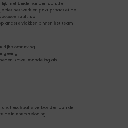
rlijk met beide handen aan. Je
e ziet het werk en pakt proactief de
rocessen zoals de
 op andere vlakken binnen het team
uurlijke omgeving.
elgeving.
heden, zowel mondeling als
e functieschaal is verbonden aan de
 de inlenersbeloning.