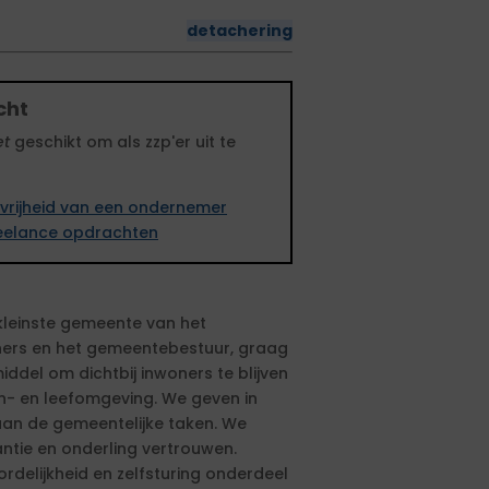
detachering
cht
et
geschikt om als zzp'er uit te
vrijheid van een ondernemer
freelance opdrachten
 kleinste gemeente van het
woners en het gemeentebestuur, graag
iddel om dichtbij inwoners te blijven
n- en leefomgeving. We geven in
aan de gemeentelijke taken. We
ntie en onderling vertrouwen.
rdelijkheid en zelfsturing onderdeel