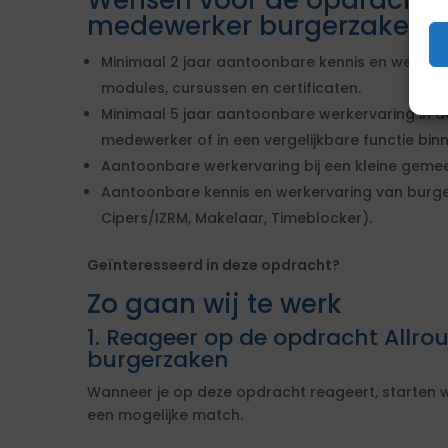
Wensen voor de opdracht A
medewerker burgerzaken
Minimaal 2 jaar aantoonbare kennis en werker
modules, cursussen en certificaten.
Minimaal 5 jaar aantoonbare werkervaring in de
medewerker of in een vergelijkbare functie bin
Aantoonbare werkervaring bij een kleine gemee
Aantoonbare kennis en werkervaring van burge
Cipers/IZRM, Makelaar, Timeblocker).
Geïnteresseerd in deze opdracht?
Zo gaan wij te werk
1. Reageer op de opdracht Allr
burgerzaken
Wanneer je op deze opdracht reageert, starten w
een mogelijke match.