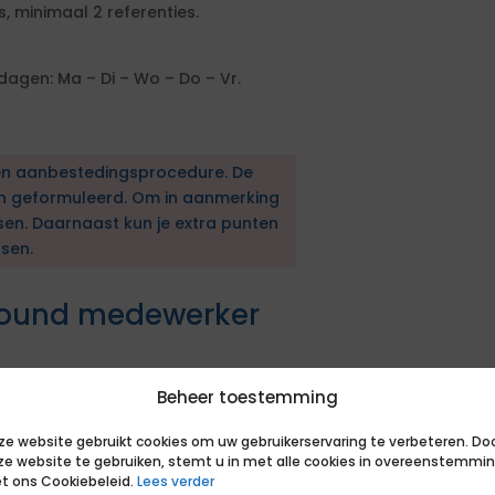
, minimaal 2 referenties.
agen: Ma – Di – Wo – Do – Vr.
en aanbestedingsprocedure. De
en geformuleerd. Om in aanmerking
sen. Daarnaast kun je extra punten
sen.
lround medewerker
 MBO niveau.
Beheer toestemming
 afgelopen 5 jaar als allround
nen burgerzaken.
ze website gebruikt cookies om uw gebruikerservaring te verbeteren. Do
ze website te gebruiken, stemt u in met alle cookies in overeenstemmi
t ons Cookiebeleid.
Lees verder