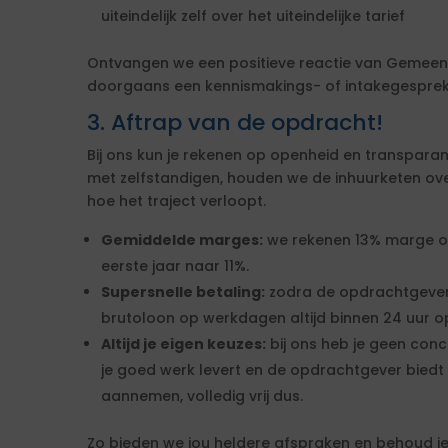
uiteindelijk zelf over het uiteindelijke tarief
Ontvangen we een positieve reactie van Gemeen
doorgaans een kennismakings- of intakegesprek 
3. Aftrap van de opdracht!
Bij ons kun je rekenen op openheid en transparan
met zelfstandigen, houden we de inhuurketen overzic
hoe het traject verloopt.
Gemiddelde marges:
we rekenen 13% marge over
eerste jaar naar 11%.
Supersnelle betaling:
zodra de opdrachtgever
brutoloon op werkdagen altijd binnen 24 uur op
Altijd je eigen keuzes:
bij ons heb je geen conc
je goed werk levert en de opdrachtgever biedt 
aannemen, volledig vrij dus.
Zo bieden we jou heldere afspraken en behoud je 