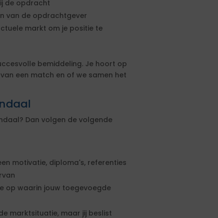
ij de opdracht
sen van de opdrachtgever
actuele markt om je positie te
uccesvolle bemiddeling. Je hoort op
s van een match en of we samen het
endaal
zendaal? Dan volgen de volgende
een motivatie, diploma's, referenties
ervan
rte op waarin jouw toegevoegde
e marktsituatie, maar jij beslist