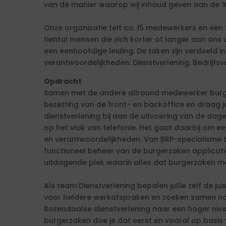
van de manier waarop wij inhoud geven aan de ‘Kr
Onze organisatie telt ca. 15 medewerkers en een 
tiental mensen die zich korter of langer aan ons 
een eenhoofdige leiding. De taken zijn verdeeld i
verantwoordelijkheden: Dienstverlening, Bedrijfsv
Opdracht
Samen met de andere allround medewerker burg
bezetting van de front- en backoffice en draag 
dienstverlening bij aan de uitvoering van de dag
op het vlak van telefonie. Het gaat daarbij om e
en verantwoordelijkheden. Van BRP-specialisme to
functioneel beheer van de burgerzaken applicaties
uitdagende plek waarin alles dat burgerzaken 
Als team Dienstverlening bepalen jullie zelf de ju
voor heldere werkafspraken en zoeken samen naa
Rozendaalse dienstverlening naar een hoger niveau
burgerzaken doe je dat eerst en vooral op basis v