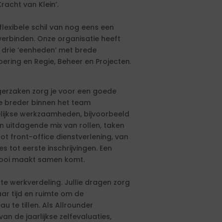
acht van Klein’.
flexibele schil van nog eens een
verbinden. Onze organisatie heeft
n drie ‘eenheden’ met brede
oering en Regie, Beheer en Projecten.
erzaken zorg je voor een goede
je breder binnen het team
elijkse werkzaamheden, bijvoorbeeld
en uitdagende mix van rollen, taken
t front-office dienstverlening, van
 tot eerste inschrijvingen. Een
mooi maakt samen komt.
iste werkverdeling. Jullie dragen zorg
r tijd en ruimte om de
 te tillen. Als Allrounder
an de jaarlijkse zelfevaluaties,