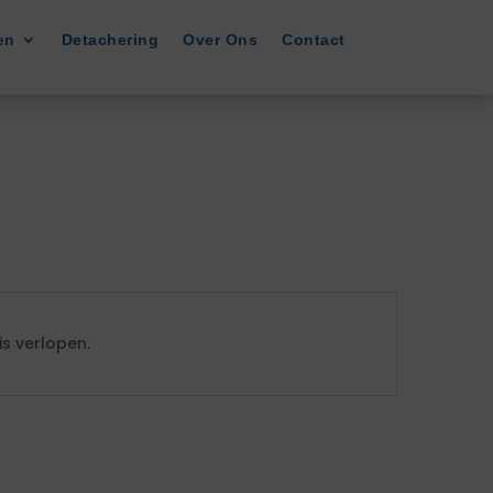
en
Detachering
Over Ons
Contact
s verlopen.